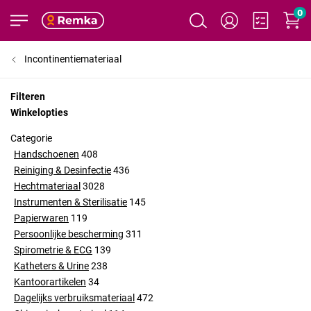
0
Incontinentiemateriaal
Filteren
Winkelopties
Categorie
Handschoenen
408
Reiniging & Desinfectie
436
Hechtmateriaal
3028
Instrumenten & Sterilisatie
145
Papierwaren
119
Persoonlijke bescherming
311
Spirometrie & ECG
139
Katheters & Urine
238
Kantoorartikelen
34
Dagelijks verbruiksmateriaal
472