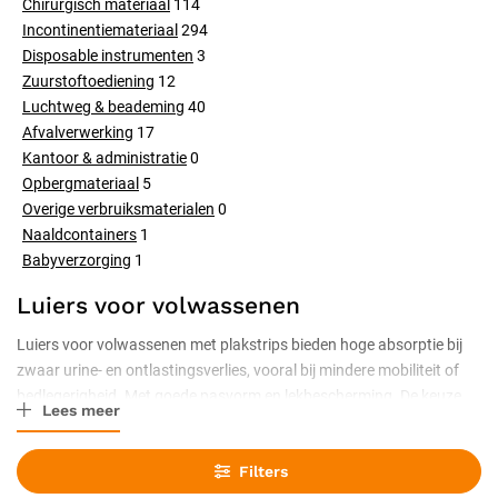
Chirurgisch materiaal
114
Incontinentiemateriaal
294
Disposable instrumenten
3
Zuurstoftoediening
12
Luchtweg & beademing
40
Afvalverwerking
17
Kantoor & administratie
0
Opbergmateriaal
5
Overige verbruiksmaterialen
0
Naaldcontainers
1
Babyverzorging
1
Luiers voor volwassenen
Luiers voor volwassenen met plakstrips bieden hoge absorptie bij
zwaar urine- en ontlastingsverlies, vooral bij mindere mobiliteit of
bedlegerigheid. Met goede pasvorm en lekbescherming. De keuze
Lees meer
hangt af van de maat en het absorptieniveau. Met lekbarrières en
hoge absorptie, in maten op heup- of taille-omvang. Met plakstrips,
Filters
ook liggend goed aan te brengen.