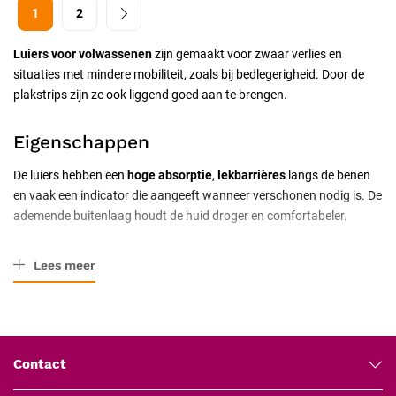
1
2
Luiers voor volwassenen
zijn gemaakt voor zwaar verlies en
situaties met mindere mobiliteit, zoals bij bedlegerigheid. Door de
plakstrips zijn ze ook liggend goed aan te brengen.
Eigenschappen
De luiers hebben een
hoge absorptie
,
lekbarrières
langs de benen
en vaak een indicator die aangeeft wanneer verschonen nodig is. De
ademende buitenlaag houdt de huid droger en comfortabeler.
Maat en absorptie
Lees meer
Kies de
maat
op de heup- of taille-omvang voor een goede, lekvrije
pasvorm, en het
absorptieniveau
op de zwaarte van het verlies
(dag of nacht). Een bekend merk is onder meer
Attends
.
Contact
Veelgestelde vragen