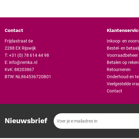
Veelgestel
Contact
Klantenservic
Wat is het voo
Het is duurzaam, co
Frijdastraat 6e
Inkoop- en voor
2288 EX Rijswijk
Bestel- en betaa
Zijn de tafels 
T:
+31 (0) 78 614 44 98
Voorraadbeheer
Ja, op vergrendelbar
E:
info@remka.nl
Betalen op reken
KvK: 88203867
Retourneren
BTW: NL864536720B01
Onderhoud en te
Veelgestelde vra
Contact
Nieuwsbrief