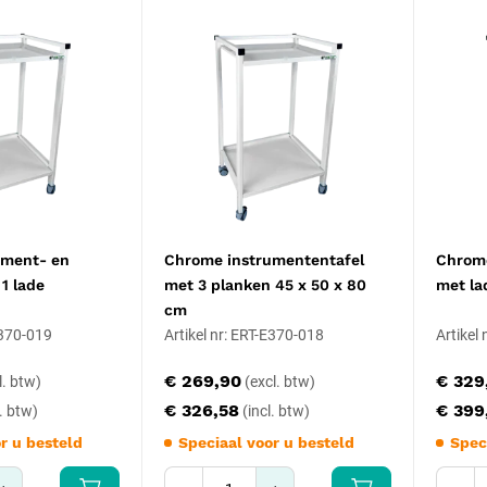
ument- en
Chrome instrumententafel
Chrome
1 lade
met 3 planken 45 x 50 x 80
met la
cm
E370-019
Artikel nr: ERT-E370-018
Artikel
€ 269,90
€ 329
€ 326,58
€ 399
r u besteld
Speciaal voor u besteld
Spec