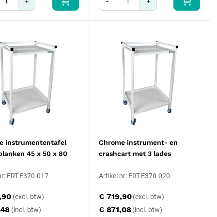
+
-
+
 instrumententafel
Chrome instrument- en
planken 45 x 50 x 80
crashcart met 3 lades
 nr: ERT-E370-017
Artikel nr: ERT-E370-020
,90
€ 719,90
,48
€ 871,08