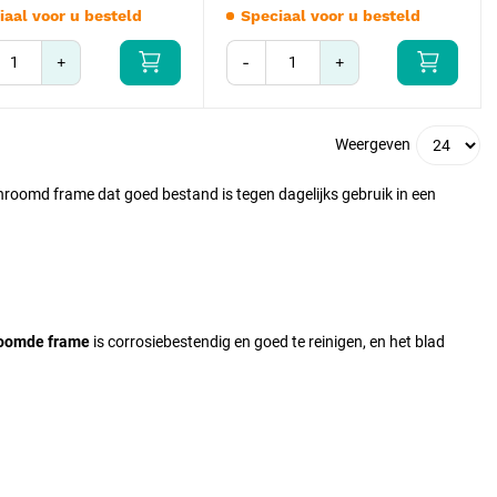
iaal voor u besteld
Speciaal voor u besteld
+
-
+
Weergeven
oomd frame dat goed bestand is tegen dagelijks gebruik in een
oomde frame
is corrosiebestendig en goed te reinigen, en het blad
goed te desinfecteren is. Bekende merken zijn onder meer
Ertip
.