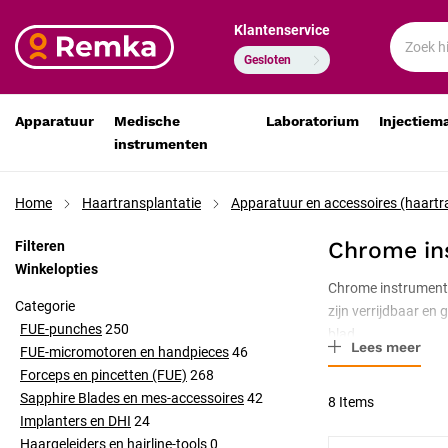
Klantenservice
Gesloten
Apparatuur
Medische
Laboratorium
Injectiem
instrumenten
Home
Haartransplantatie
Apparatuur en accessoires (haartr
Chrome in
Filteren
Winkelopties
Chrome instrumente
Categorie
zijn verrijdbaar en
FUE-punches
250
blad.
Lees meer
FUE-micromotoren en handpieces
46
Forceps en pincetten (FUE)
268
Sapphire Blades en mes-accessoires
42
8
Items
Implanters en DHI
24
Haargeleiders en hairline-tools
0