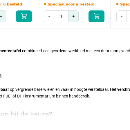
r u besteld
Speciaal voor u besteld
Spec
+
-
+
-
mententafel
combineert een geordend werkblad met een duurzaam, verchr
n
dbaar
op vergrendelbare wielen en vaak in hoogte verstelbaar. Het
verchr
het FUE- of DHI-instrumentarium binnen handbereik.
 op bij de keuze?
aat, de stabiliteit en de wielen, en op een glad, naadloos oppervlak dat 