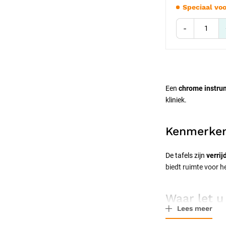
Speciaal voo
-
Een
chrome instru
kliniek.
Kenmerke
De tafels zijn
verrij
biedt ruimte voor 
Waar let u
Lees meer
Let op het bladform