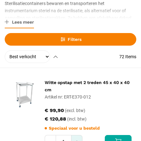
Sterilisatiecontainers bewaren en transporteren het
instrumentarium steriel na de sterilisatie, als alternatief voor of
aanvulling op sterilisatiezakken. Ze hebben een afsluitbaar deksel
Lees meer
en vaak een filter. De keuze hangt af van de maat en het
instrumentarium. Met afsluitbaar deksel en filter, in diverse maten
Filters
voor het instrumentarium.
72
Items
Witte opstap met 2 treden 45 x 40 x 40
cm
Artikel nr: ERT-E370-012
€ 99,90
€ 120,88
Speciaal voor u besteld