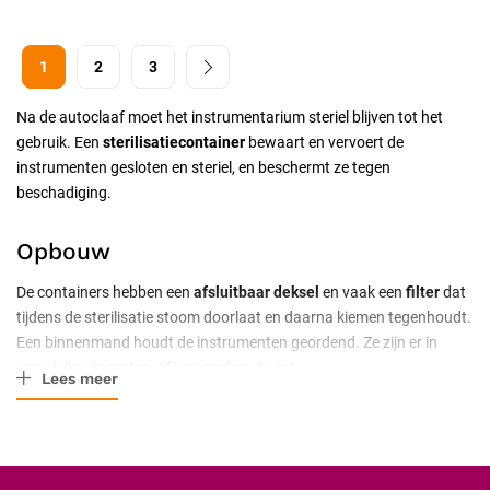
1
2
3
Na de autoclaaf moet het instrumentarium steriel blijven tot het
gebruik. Een
sterilisatiecontainer
bewaart en vervoert de
instrumenten gesloten en steriel, en beschermt ze tegen
beschadiging.
Opbouw
De containers hebben een
afsluitbaar deksel
en vaak een
filter
dat
tijdens de sterilisatie stoom doorlaat en daarna kiemen tegenhoudt.
Een binnenmand houdt de instrumenten geordend. Ze zijn er in
verschillende maten, afgestemd op de set.
Lees meer
Waar let u op bij de keuze?
Stem de maat af op uw instrumentarium en let op een goed