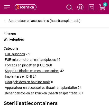
0
Apparatuur en accessoires (haartransplantatie)
Filteren
Winkelopties
Categorie
FUE-punches
250
FUE-micromotoren en handpieces
46
Forceps en pincetten (FUE)
268
Sapphire Blades en mes-accessoires
42
Implanters en DHI
24
Haargeleiders en hairline-tools
0
Apparatuur en accessoires (haartransplantatie)
94
Behandelstoelen en krukken (haartransplantatie)
67
Sterilisatiecontainers