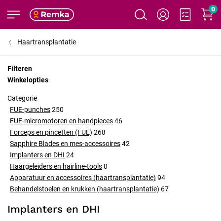
0
Haartransplantatie
Filteren
Winkelopties
Categorie
FUE-punches
250
FUE-micromotoren en handpieces
46
Forceps en pincetten (FUE)
268
Sapphire Blades en mes-accessoires
42
Implanters en DHI
24
Haargeleiders en hairline-tools
0
Apparatuur en accessoires (haartransplantatie)
94
Behandelstoelen en krukken (haartransplantatie)
67
Implanters en DHI