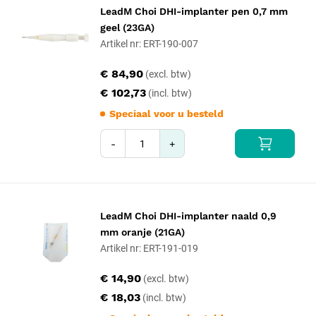
LeadM Choi DHI-implanter pen 0,7 mm
geel (23GA)
Artikel nr: ERT-190-007
€ 84,90
€ 102,73
Speciaal voor u besteld
-
+
LeadM Choi DHI-implanter naald 0,9
mm oranje (21GA)
Artikel nr: ERT-191-019
€ 14,90
€ 18,03