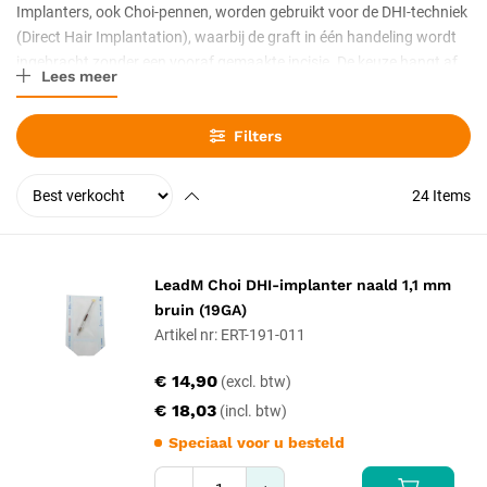
Implanters, ook Choi-pennen, worden gebruikt voor de DHI-techniek
(Direct Hair Implantation), waarbij de graft in één handeling wordt
ingebracht zonder een vooraf gemaakte incisie. De keuze hangt af
Lees meer
van het pentype en de bijbehorende naalddiameter. Met bijpassende
holle naalden, afgestemd op de graftgrootte.
Filters
24
Items
LeadM Choi DHI-implanter naald 1,1 mm
bruin (19GA)
Artikel nr: ERT-191-011
€ 14,90
€ 18,03
Speciaal voor u besteld