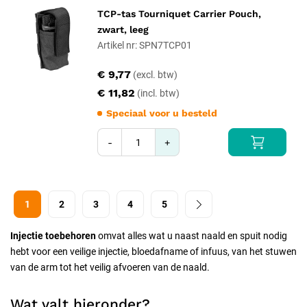
TCP-tas Tourniquet Carrier Pouch,
zwart, leeg
Artikel nr: SPN7TCP01
€ 9,77
€ 11,82
Speciaal voor u besteld
-
+
1
2
3
4
5
Injectie toebehoren
omvat alles wat u naast naald en spuit nodig
hebt voor een veilige injectie, bloedafname of infuus, van het stuwen
van de arm tot het veilig afvoeren van de naald.
Wat valt hieronder?