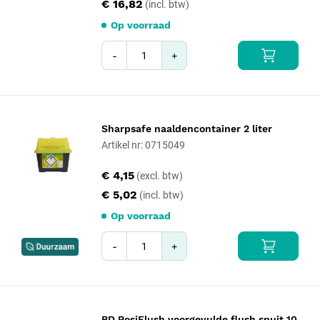
€ 16,82
Op voorraad
-
+
Sharpsafe naaldencontainer 2 liter
Artikel nr: 0715049
€ 4,15
€ 5,02
Op voorraad
-
+
BD PosiFlush voorgevulde flush spuit 10