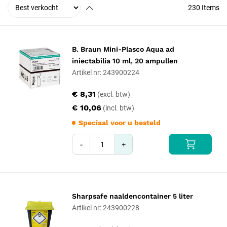
230
Items
B. Braun Mini-Plasco Aqua ad
iniectabilia 10 ml, 20 ampullen
Artikel nr: 243900224
€ 8,31
€ 10,06
Speciaal voor u besteld
-
+
Sharpsafe naaldencontainer 5 liter
Artikel nr: 243900228