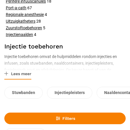
Perifere infuuscanules
18
Port-a-cath
67
Regionale anesthesie
4
Uitzuigkatheters
28
Zuurstoftoebehoren
5
Injectienaalden
4
Injectie toebehoren
Injectie toebehoren omvat de hulpmiddelen rondom injecties en
infusen, zoals stuwbanden, naaldcontainers, injectiepleisters,
fysiologisch zout en afsluitdopjes. De keuze hangt af van de
Lees meer
toepassing. Stuwbanden, naaldcontainers, injectiepleisters en
fysiologisch zout. Stem het toebehoren af op de handeling, let op
veiligheid en hygiëne. Van het stuwen van de arm tot het veilig
Stuwbanden
Injectiepleisters
Naaldenconta
afvoeren van de naald.
Filters