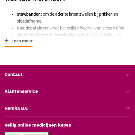
Stuwbanden:
om de ader te laten zwellen bij prikken en
bloedafname.
Naaldcontainers:
voor het veilig afvoeren van scherp afval.
Injectiepleisters en fysiologisch zout:
voor afdekken en
Lees meer
spoelen.
De juiste keuze
Stem het toebehoren af op de handeling en let op veiligheid en
Contact
hygiëne. Bekende merken zijn onder meer
B. Braun
,
Lifeguard
en
Intra
.
Klantenservice
Veelgestelde vragen
Remka B.V.
Waarvoor dient een stuwband?
Om de arm af te binden zodat de ader zwelt en beter zicht- en
voelbaar wordt, wat het prikken en de bloedafname
Veilig online medicijnen kopen
vergemakkelijkt.