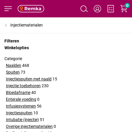
0
Injectiematerialen
Filteren
Winkelopties
Categorie
Naalden
468
Spuiten
73
Injectiespuiten met naald
15
Injectie toebehoren
230
Bloedafname
40
Enterale voeding
0
Infusiesystemen
56
Injectiespuiten
10
Intubatie (injectie)
51
Overige injectiematerialen
0