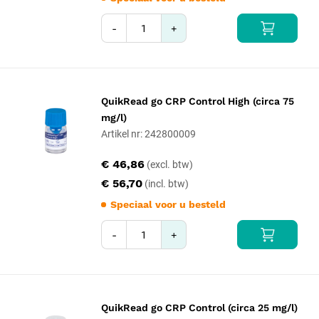
-
+
QuikRead go CRP Control High (circa 75
mg/l)
Artikel nr: 242800009
€ 46,86
€ 56,70
Speciaal voor u besteld
-
+
QuikRead go CRP Control (circa 25 mg/l)