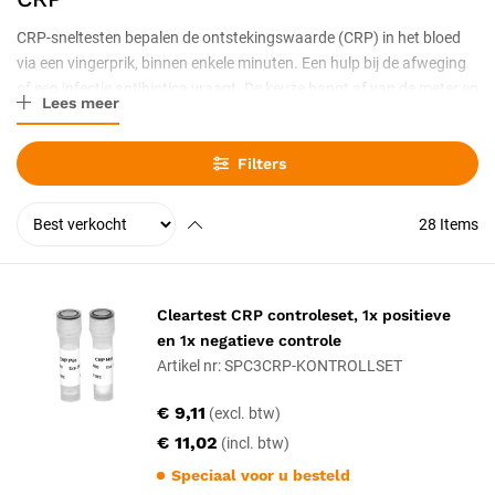
CRP-sneltesten bepalen de ontstekingswaarde (CRP) in het bloed
via een vingerprik, binnen enkele minuten. Een hulp bij de afweging
of een infectie antibiotica vraagt. De keuze hangt af van de meter en
Lees meer
de cartridges. Lage waarde maakt een ernstige bacteriële infectie
minder waarschijnlijk. Een hulp bij de afweging of een infectie
Filters
antibiotica vraagt.
28
Items
Cleartest CRP controleset, 1x positieve
en 1x negatieve controle
Artikel nr: SPC3CRP-KONTROLLSET
€ 9,11
€ 11,02
Speciaal voor u besteld