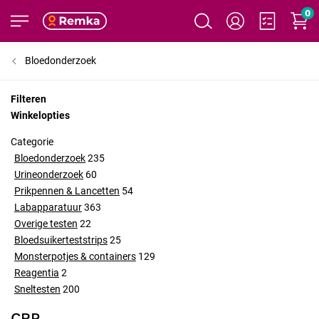
0
Bloedonderzoek
Filteren
Winkelopties
Categorie
Bloedonderzoek
235
Urineonderzoek
60
Prikpennen & Lancetten
54
Labapparatuur
363
Overige testen
22
Bloedsuikerteststrips
25
Monsterpotjes & containers
129
Reagentia
2
Sneltesten
200
CRP