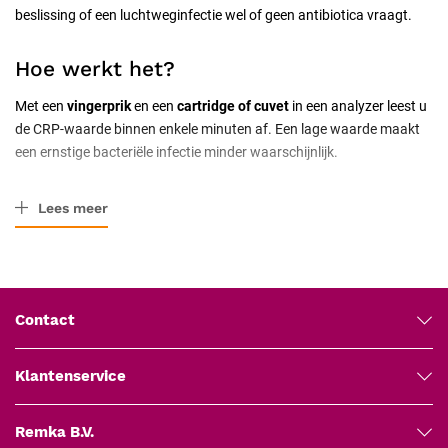
beslissing of een luchtweginfectie wel of geen antibiotica vraagt.
Hoe werkt het?
Met een
vingerprik
en een
cartridge of cuvet
in een analyzer leest u
de CRP-waarde binnen enkele minuten af. Een lage waarde maakt
een ernstige bacteriële infectie minder waarschijnlijk.
De juiste keuze
Lees meer
Analyzer en testmateriaal zijn op elkaar afgestemd; let op de
houdbaarheid. Bekende merken zijn onder meer
Aidian
,
Cleartest
en
Abbott
.
Contact
Veelgestelde vragen
Klantenservice
Waarvoor wordt een CRP-test gebruikt?
Als hulp bij de afweging of een infectie, zoals een luchtweginfectie,
ernstig genoeg is om antibiotica te overwegen.
Remka B.V.