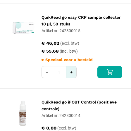
QuikRead go easy CRP sample collector
10 µl, 50 stuks
Artikel nr: 242800015
€ 46,02
€ 55,68
Speciaal voor u besteld
-
+
QuikRead go iFOBT Control (positieve
controle)
Artikel nr: 242800014
€ 0,00