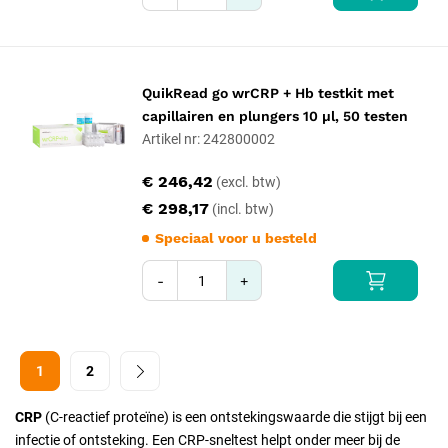
QuikRead go wrCRP + Hb testkit met
capillairen en plungers 10 µl, 50 testen
Artikel nr: 242800002
€ 246,42
€ 298,17
Speciaal voor u besteld
-
+
1
2
CRP
(C-reactief proteïne) is een ontstekingswaarde die stijgt bij een
infectie of ontsteking. Een CRP-sneltest helpt onder meer bij de