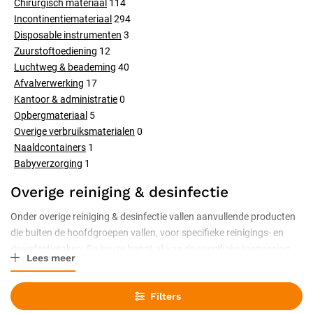
Chirurgisch materiaal
114
Incontinentiemateriaal
294
Disposable instrumenten
3
Zuurstoftoediening
12
Luchtweg & beademing
40
Afvalverwerking
17
Kantoor & administratie
0
Opbergmateriaal
5
Overige verbruiksmaterialen
0
Naaldcontainers
1
Babyverzorging
1
Overige reiniging & desinfectie
Onder overige reiniging & desinfectie vallen aanvullende producten
die buiten de hoofdgroepen vallen, voor specifieke reinigings- en
desinfectietaken. De keuze hangt af van de specifieke toepassing.
Lees meer
Let op het werkingsspectrum en de geschiktheid voor het materiaal.
Bepaal eerst wat u wilt reinigen of desinfecteren voor de juiste
Filters
keuze.