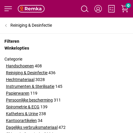
0
Reiniging & Desinfectie
Filteren
Winkelopties
Categorie
Handschoenen
408
Reiniging & Desinfectie
436
Hechtmateriaal
3028
Instrumenten & Sterilisatie
145
Papierwaren
119
Persoonlijke bescherming
311
Spirometrie & ECG
139
Katheters & Urine
238
Kantoorartikelen
34
Dagelijks verbruiksmateriaal
472