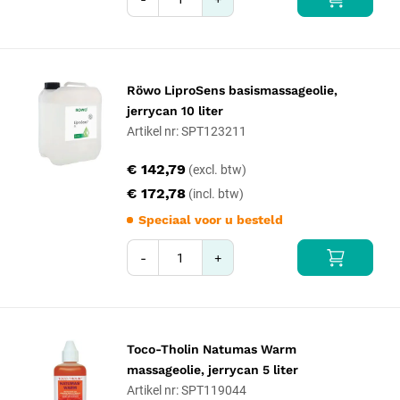
Röwo LiproSens basismassageolie,
jerrycan 10 liter
Artikel nr: SPT123211
€ 142,79
€ 172,78
Speciaal voor u besteld
-
+
Toco-Tholin Natumas Warm
massageolie, jerrycan 5 liter
Artikel nr: SPT119044