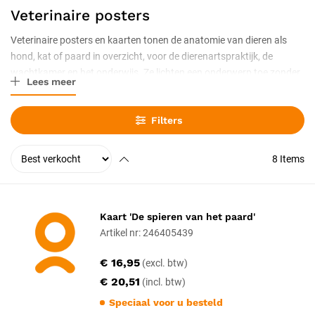
Veterinaire posters
Veterinaire posters en kaarten tonen de anatomie van dieren als
hond, kat of paard in overzicht, voor de dierenartspraktijk, de
wachtkamer en het onderwijs. Ze lichten een onderwerp toe zonder
Lees meer
een model. De keuze hangt af van de diersoort en het onderwerp.
Gelamineerd of op papier, voor de dierenartspraktijk en het
Filters
onderwijs.
8
Items
Kaart 'De spieren van het paard'
Artikel nr: 246405439
€ 16,95
€ 20,51
Speciaal voor u besteld