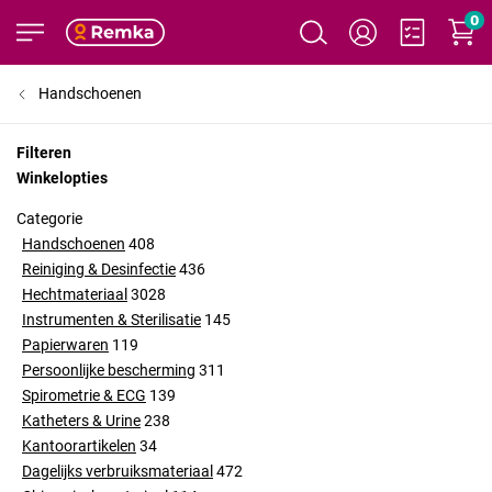
0
Handschoenen
Filteren
Winkelopties
Categorie
Handschoenen
408
Reiniging & Desinfectie
436
Hechtmateriaal
3028
Instrumenten & Sterilisatie
145
Papierwaren
119
Persoonlijke bescherming
311
Spirometrie & ECG
139
Katheters & Urine
238
Kantoorartikelen
34
Dagelijks verbruiksmateriaal
472