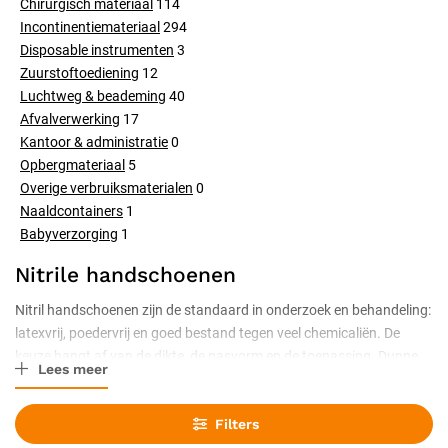
Chirurgisch materiaal
114
Incontinentiemateriaal
294
Disposable instrumenten
3
Zuurstoftoediening
12
Luchtweg & beademing
40
Afvalverwerking
17
Kantoor & administratie
0
Opbergmateriaal
5
Overige verbruiksmaterialen
0
Naaldcontainers
1
Babyverzorging
1
Nitrile handschoenen
Nitril handschoenen zijn de standaard in onderzoek en behandeling:
latexvrij, poedervrij en goed bestand tegen veel chemicaliën. De
keuze hangt af van de dikte, de pasvorm en de toepassing. Dunne
Lees meer
uitvoeringen geven veel tastgevoel, dikkere bieden meer
bescherming en grip. Verkrijgbaar in de maten XS tot XL en in
Filters
gangbare zorgkleuren.