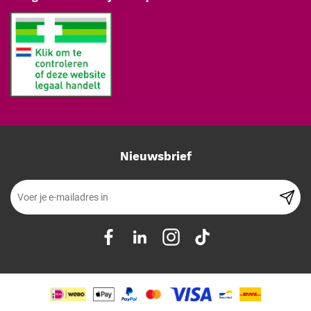
bieden meer bescherming en grip bij langer of zwaarder werk.
Poedervrij:
vrijwel alle professionele nitril handschoenen zijn
poedervrij. Poeder is in de zorg afgeraden omdat het irritatie
en contaminatie kan veroorzaken.
Pasvorm en manchet:
let op de maat (XS tot XL) en op de
manchetlengte; een langere manchet beschermt de pols
beter.
Textuur:
gestructureerde vingertoppen geven extra grip, ook
bij natte handelingen.
Kleur:
blauw en paars zijn gangbaar in de zorg; bij
Nieuwsbrief
voedselbereiding valt blauw bewust goed op.
Normen en certificering
Medische handschoenen vallen onder
NEN-EN 455
, de norm voor
medische onderzoek- en operatiehandschoenen (dichtheid, fysieke
eigenschappen en biologische veiligheid). Voor bescherming tegen
chemicaliën en micro-organismen geldt aanvullend
NEN-EN 374
.
Let ook op de AQL-waarde: een lagere AQL (bijvoorbeeld 1,5)
betekent een kleinere kans op speldenprikgaatjes.