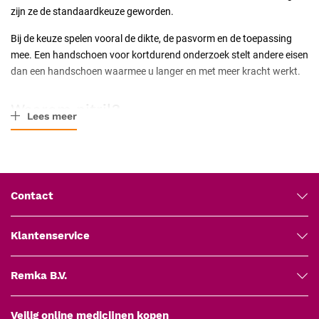
zijn ze de standaardkeuze geworden.
Bij de keuze spelen vooral de dikte, de pasvorm en de toepassing
mee. Een handschoen voor kortdurend onderzoek stelt andere eisen
dan een handschoen waarmee u langer en met meer kracht werkt.
Waarom nitril?
Lees meer
Nitril (NBR) is een synthetisch rubber zonder de natuurlijke
latexeiwitten die een allergie kunnen veroorzaken. Daardoor zijn
nitril handschoenen geschikt voor zowel zorgverleners als patiënten
met een latexallergie. Ze bieden goede bescherming tegen veel
Contact
desinfectantia, oplosmiddelen en lichaamsvloeistoffen, en scheuren
minder snel door dan vinyl.
Klantenservice
Waar let u op bij de keuze?
Remka B.V.
Dikte:
dunne handschoenen (ongeveer 0,05 tot 0,07 mm aan
de vingertop) geven het meeste gevoel; dikkere uitvoeringen
Veilig online medicijnen kopen