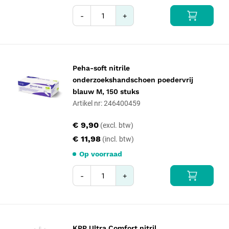
-
+
Peha-soft nitrile
onderzoekshandschoen poedervrij
blauw M, 150 stuks
Artikel nr: 246400459
€ 9,90
€ 11,98
Op voorraad
-
+
KPP Ultra Comfort nitril