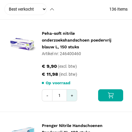
136
Items
Peha-soft nitrile
onderzoekshandschoen poedervrij
blauw L, 150 stuks
Artikel nr: 246400460
€ 9,90
€ 11,98
Op voorraad
-
+
Prenger Nitrile Handschoenen