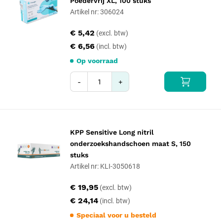
Poedervrij XL, 100 stuks
Artikel nr: 306024
€ 5,42
€ 6,56
Op voorraad
-
+
KPP Sensitive Long nitril
onderzoekshandschoen maat S, 150
stuks
Artikel nr: KLI-3050618
€ 19,95
€ 24,14
Speciaal voor u besteld