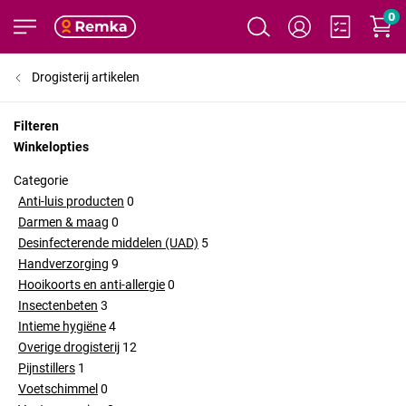
0
Drogisterij artikelen
Filteren
Winkelopties
Categorie
Anti-luis producten
0
Darmen & maag
0
Desinfecterende middelen (UAD)
5
Handverzorging
9
Hooikoorts en anti-allergie
0
Insectenbeten
3
Intieme hygiëne
4
Overige drogisterij
12
Pijnstillers
1
Voetschimmel
0