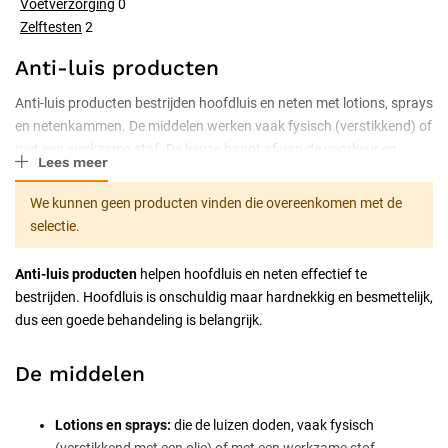
Voetverzorging
0
Zelftesten
2
Anti-luis producten
Anti-luis producten bestrijden hoofdluis en neten met lotions, sprays
en netenkammen. De middelen werken vaak fysisch (verstikkend) of
met een werkzame stof. De keuze hangt af van de voorkeur en
Lees meer
leeftijd. Met lotions, sprays en netenkammen, herhaal volgens de
gebruiksaanwijzing. Hoofdluis is onschuldig maar hardnekkig en
We kunnen geen producten vinden die overeenkomen met de
besmettelijk.
selectie.
Anti-luis producten
helpen hoofdluis en neten effectief te
bestrijden. Hoofdluis is onschuldig maar hardnekkig en besmettelijk,
dus een goede behandeling is belangrijk.
De middelen
Lotions en sprays:
die de luizen doden, vaak fysisch