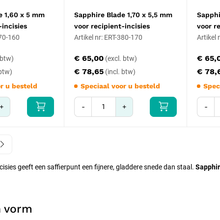
e 1,60 x 5 mm
Sapphire Blade 1,70 x 5,5 mm
Sapphi
-incisies
voor recipient-incisies
voor r
370-160
Artikel nr: ERT-380-170
Artikel
€ 65,00
€ 65,
€ 78,65
€ 78,
r u besteld
Speciaal voor u besteld
Spec
+
-
+
-
cisies geeft een saffierpunt een fijnere, gladdere snede dan staal.
Sapphir
n vorm