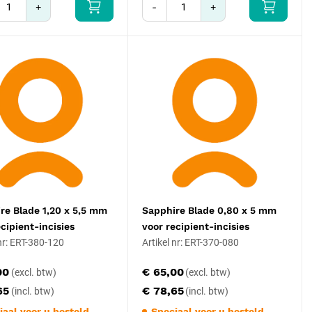
+
-
+
re Blade 1,20 x 5,5 mm
Sapphire Blade 0,80 x 5 mm
ecipient-incisies
voor recipient-incisies
 nr: ERT-380-120
Artikel nr: ERT-370-080
00
€ 65,00
65
€ 78,65
iaal voor u besteld
Speciaal voor u besteld