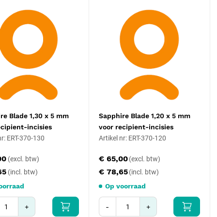
re Blade 1,30 x 5 mm
Sapphire Blade 1,20 x 5 mm
ecipient-incisies
voor recipient-incisies
 nr: ERT-370-130
Artikel nr: ERT-370-120
00
€ 65,00
65
€ 78,65
oorraad
Op voorraad
+
-
+