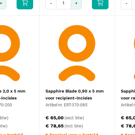
+
-
+
-
e 2,0 x 5 mm
Sapphire Blade 0,90 x 5 mm
Sapphi
-incisies
voor recipient-incisies
voor r
370-200
Artikel nr: ERT-370-085
Artikel
€ 65,00
€ 65,
€ 78,65
€ 78,
r u besteld
Speciaal voor u besteld
Spec