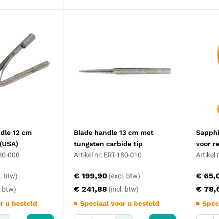
ndle 12 cm
Blade handle 13 cm met
Sapphi
 (USA)
tungsten carbide tip
voor r
180-000
Artikel nr: ERT-180-010
Artikel
€ 199,90
€ 65,
€ 241,88
€ 78,
r u besteld
Speciaal voor u besteld
Spec