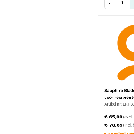
-
Sapphire Blad
voor recipient
Artikel nr: ERT-
€ 65,00
€ 78,65
Speciaal voo