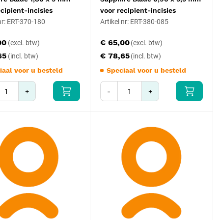
ecipient-incisies
voor recipient-incisies
 nr: ERT-370-180
Artikel nr: ERT-380-085
00
€ 65,00
65
€ 78,65
iaal voor u besteld
Speciaal voor u besteld
+
-
+