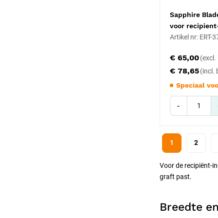
Sapphire Blad
voor recipient
Artikel nr: ERT-
€ 65,00
€ 78,65
Speciaal voo
-
1
2
Voor de recipiënt-in
graft past.
Breedte e