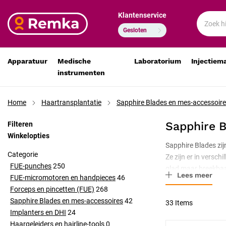
Klantenservice
Gesloten
Apparatuur
Medische
Laboratorium
Injectiem
instrumenten
Home
Haartransplantatie
Sapphire Blades en mes-accessoir
Sapphire B
Filteren
Winkelopties
Sapphire Blades zij
Categorie
Ze zijn er in versc
FUE-punches
250
glad maar breekbaa
Lees meer
FUE-micromotoren en handpieces
46
Forceps en pincetten (FUE)
268
Sapphire Blades en mes-accessoires
42
33
Items
Implanters en DHI
24
Haargeleiders en hairline-tools
0