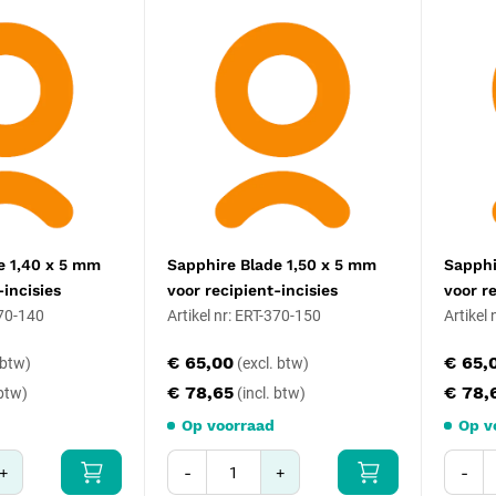
e 1,40 x 5 mm
Sapphire Blade 1,50 x 5 mm
Sapphi
-incisies
voor recipient-incisies
voor r
370-140
Artikel nr: ERT-370-150
Artikel
€ 65,00
€ 65,
€ 78,65
€ 78,
Op voorraad
Op v
+
-
+
-