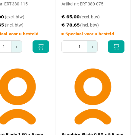
 nr: ERT-380-115
Artikel nr: ERT-380-075
00
€ 65,00
65
€ 78,65
iaal voor u besteld
Speciaal voor u besteld
+
-
+
re Blade 1,80 x 5 mm
Sapphire Blade 0,90 x 5,5 mm