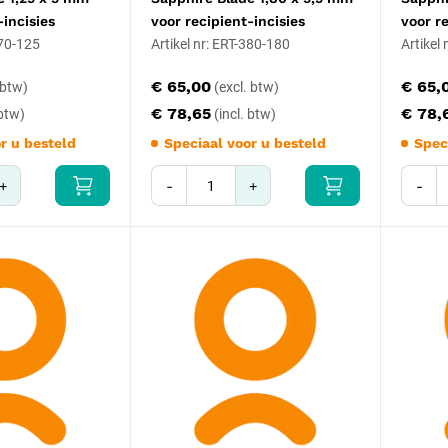
-incisies
voor recipient-incisies
voor r
370-125
Artikel nr: ERT-380-180
Artikel
€ 65,00
€ 65,
€ 78,65
€ 78,
r u besteld
Speciaal voor u besteld
Spec
+
-
+
-