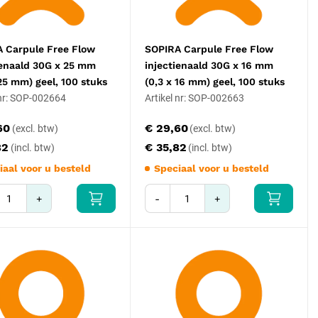
 Carpule Free Flow
SOPIRA Carpule Free Flow
ienaald 30G x 25 mm
injectienaald 30G x 16 mm
 25 mm) geel, 100 stuks
(0,3 x 16 mm) geel, 100 stuks
 nr: SOP-002664
Artikel nr: SOP-002663
60
€ 29,60
82
€ 35,82
iaal voor u besteld
Speciaal voor u besteld
+
-
+