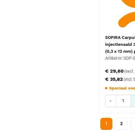
SOPIRA Carpul
injectienaald
(0,3 x 12 mm) 
Artikel nr: SOP
€ 29,60
€ 35,82
Speciaal voo
-
1
2