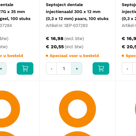
dentale
Septoject dentale
Septoj
 27G x 35 mm
injectienaald 30G x 12 mm
inject
geel, 100 stuks
(0,3 x 12 mm) paars, 100 stuks
(0,3 x
-037284
Artikel nr: SEP-037283
Artikel
€ 16,98
€ 16,
€ 20,55
€ 20,
r u besteld
Speciaal voor u besteld
Spec
+
-
+
-