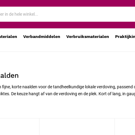
aterialen
Verbandmiddelen
Verbruiksmaterialen
Praktijki
aalden
n fijne, korte naalden voor de tandheelkundige lokale verdoving, passend op
diktes. De keuze hangt af van de verdoving en de plek. Kort of lang, in g