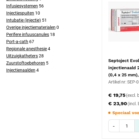
Infusiesystemen
56
Injectiespuiten
10
Intubatie (injectie)
51
Overige injectiematerialen
0
Perifere infuuscanules
18
Port-a-cath
67
Regionale anesthesie
4
Uitzuigkatheters
28
Septoject Evol
Zuurstoftoebehoren
5
injectienaald
Injectienaalden
4
(0,4 x 25 mm),
Artikel nr: SEP
€ 19,75
€ 23,90
Speciaal voo
-