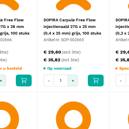
e Free Flow
SOPIRA Carpule Free Flow
SOPIRA
 27G x 38 mm
injectienaald 27G x 25 mm
inject
grijs, 100 stuks
(0,4 x 25 mm) grijs, 100 stuks
(0,3 x
-002666
Artikel nr: SOP-002665
Artikel
€ 29,60
€ 29,
€ 35,82
€ 35,
r u besteld
Op voorraad
Spec
+
-
+
-