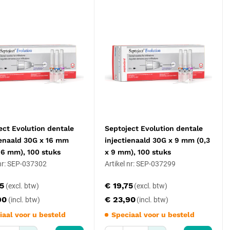
ect Evolution dentale
Septoject Evolution dentale
ienaald 30G x 16 mm
injectienaald 30G x 9 mm (0,3
 16 mm), 100 stuks
x 9 mm), 100 stuks
 nr: SEP-037302
Artikel nr: SEP-037299
75
€ 19,75
90
€ 23,90
iaal voor u besteld
Speciaal voor u besteld