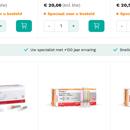
€ 20,06
€ 20,
r u besteld
Speciaal voor u besteld
Spec
+
-
+
-
Uw specialist met +120 jaar ervaring
Snell