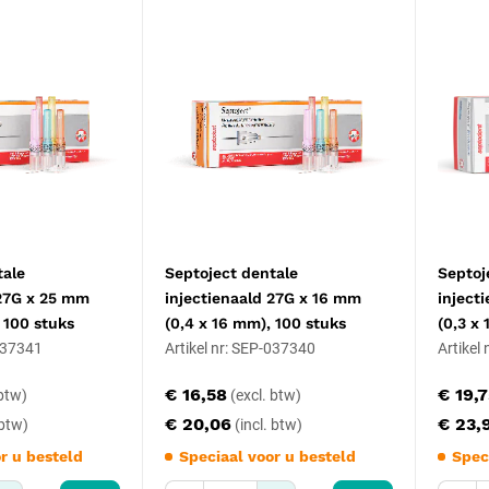
tale
Septoject dentale
Septoj
 27G x 25 mm
injectienaald 27G x 16 mm
inject
 100 stuks
(0,4 x 16 mm), 100 stuks
(0,3 x
-037341
Artikel nr: SEP-037340
Artikel
€ 16,58
€ 19,
€ 20,06
€ 23,
r u besteld
Speciaal voor u besteld
Spec