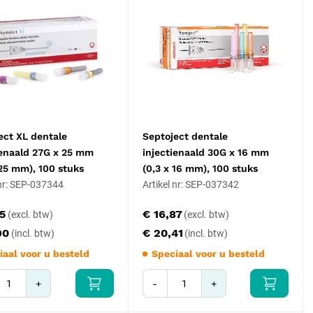
ect XL dentale
Septoject dentale
ienaald 27G x 25 mm
injectienaald 30G x 16 mm
 25 mm), 100 stuks
(0,3 x 16 mm), 100 stuks
 nr: SEP-037344
Artikel nr: SEP-037342
75
€ 16,87
90
€ 20,41
iaal voor u besteld
Speciaal voor u besteld
+
-
+