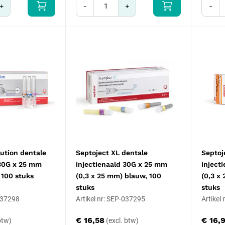
+
-
+
-
ution dentale
Septoject XL dentale
Septoj
 30G x 25 mm
injectienaald 30G x 25 mm
inject
 100 stuks
(0,3 x 25 mm) blauw, 100
(0,3 x
stuks
stuks
-037298
Artikel nr: SEP-037295
Artikel
€ 16,58
€ 16,