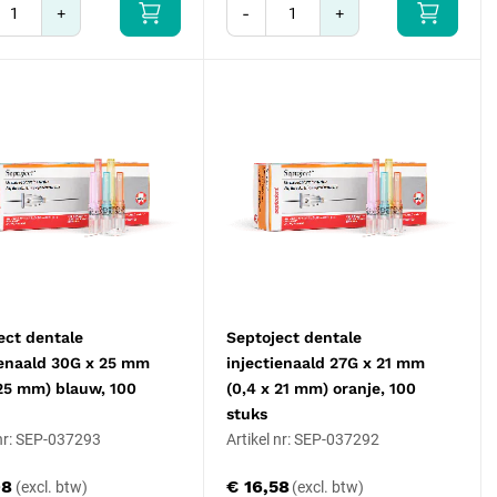
+
-
+
ect dentale
Septoject dentale
ienaald 30G x 25 mm
injectienaald 27G x 21 mm
 25 mm) blauw, 100
(0,4 x 21 mm) oranje, 100
stuks
 nr: SEP-037293
Artikel nr: SEP-037292
98
€ 16,58