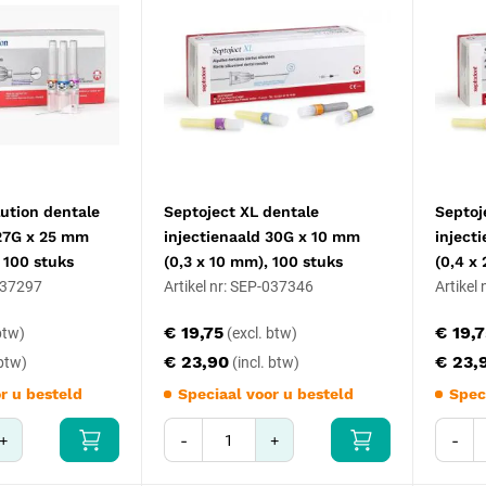
ution dentale
Septoject XL dentale
Septoj
 27G x 25 mm
injectienaald 30G x 10 mm
inject
 100 stuks
(0,3 x 10 mm), 100 stuks
(0,4 x
-037297
Artikel nr: SEP-037346
Artikel
€ 19,75
€ 19,
€ 23,90
€ 23,
r u besteld
Speciaal voor u besteld
Spec
+
-
+
-