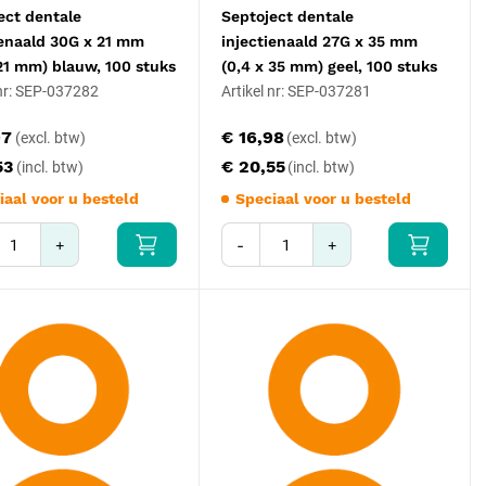
ect dentale
Septoject dentale
ienaald 30G x 21 mm
injectienaald 27G x 35 mm
 21 mm) blauw, 100 stuks
(0,4 x 35 mm) geel, 100 stuks
 nr: SEP-037282
Artikel nr: SEP-037281
97
€ 16,98
53
€ 20,55
iaal voor u besteld
Speciaal voor u besteld
+
-
+