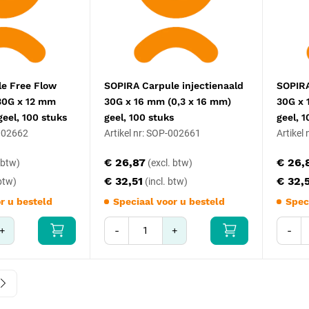
e Free Flow
SOPIRA Carpule injectienaald
SOPIRA
 30G x 12 mm
30G x 16 mm (0,3 x 16 mm)
30G x 
geel, 100 stuks
geel, 100 stuks
geel, 
-002662
Artikel nr: SOP-002661
Artikel
€ 26,87
€ 26,
€ 32,51
€ 32,
r u besteld
Speciaal voor u besteld
Spec
+
-
+
-