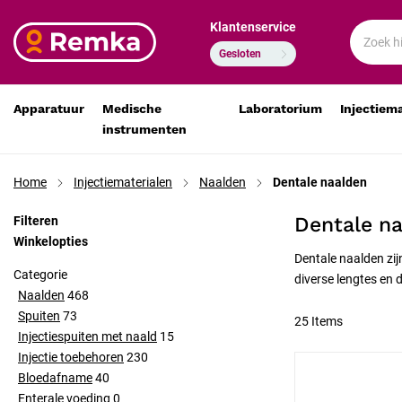
Klantenservice
Gesloten
Apparatuur
Medische
Laboratorium
Injectiem
instrumenten
Home
Injectiematerialen
Naalden
Dentale naalden
Dentale n
Filteren
Winkelopties
Dentale naalden zij
Categorie
diverse lengtes en 
Naalden
468
Spuiten
73
25
Items
Injectiespuiten met naald
15
Injectie toebehoren
230
Bloedafname
40
Enterale voeding
0