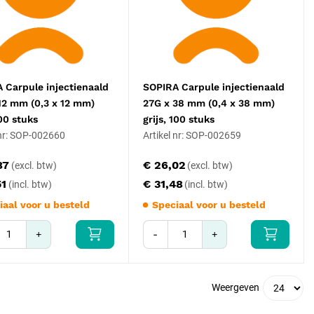
 Carpule injectienaald
SOPIRA Carpule injectienaald
12 mm (0,3 x 12 mm)
27G x 38 mm (0,4 x 38 mm)
100 stuks
grijs, 100 stuks
 nr: SOP-002660
Artikel nr: SOP-002659
87
€ 26,02
51
€ 31,48
iaal voor u besteld
Speciaal voor u besteld
+
-
+
Weergeven