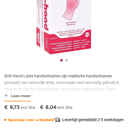
Soft-Hand Latex handschoenen zijn medische handschoenen
gemaakt van natuurlijk latex, ontworpen voor eenmalig gebruik in
diverse medische, laboratorium- en hygiëne toepassingen. Deze
Lees meer
handschoenen bieden effectieve bescherming tegen
kruisbesmetting en chemische blootstelling, terwijl ze toch een hoge
€ 9,73
€ 8,04
mate van flexibiliteit en tastgevoeligheid behouden. Ze zijn geschikt
voor procedures waarbij nauwkeurigheid en gevoeligheid voor
Speciaal voor u besteld
Levertijd gemiddeld 2-5 werkdagen
aanraking vereist zijn, zoals in de tandheelkunde, diagnostische