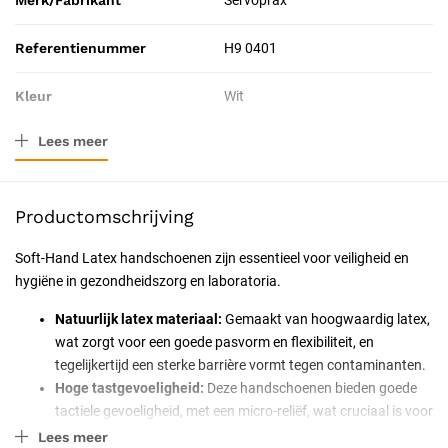
Merk/Fabrikant
Servoprax
Referentienummer
H9 0401
Kleur
Wit
Lees meer
Materiaal
Latex
Verpakkingstype
Doos
Productomschrijving
Resorbeerbaar (hechtdraad)
Nee
Soft-Hand Latex handschoenen zijn essentieel voor veiligheid en
hygiëne in gezondheidszorg en laboratoria.
Geschiktheid
Voor eenmalig gebruik,
Professioneel, Particulier
Natuurlijk latex materiaal:
Gemaakt van hoogwaardig latex,
wat zorgt voor een goede pasvorm en flexibiliteit, en
Uitvoering
Niet steriel
tegelijkertijd een sterke barrière vormt tegen contaminanten.
Hoge tastgevoeligheid:
Deze handschoenen bieden goede
Certificering
CE-gecertificeerd
tactiele gevoeligheid, met een micro-reliëf, wat cruciaal is voor
grip bij precisietaken en het manipuleren van kleine
Lees meer