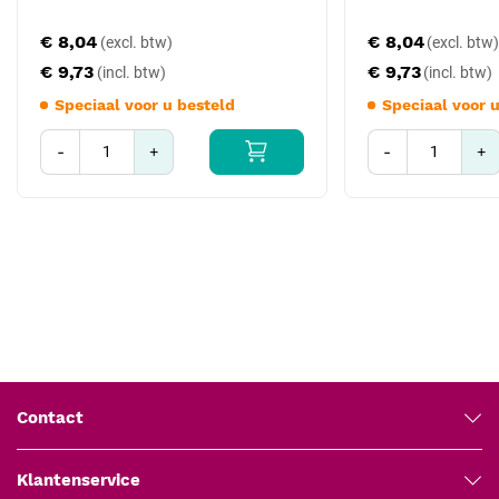
Na gebruik, verwijder de handschoenen voorzichtig en
vermijd contact met de buitenkant.
€ 8,04
€ 8,04
Gooi de gebruikte handschoenen weg in een geschikte
€ 9,73
€ 9,73
afvalcontainer.
Speciaal voor u besteld
Speciaal voor 
Soft-Hand Latex handschoenen zijn een betrouwbare keuze voor
professionals die sterke, comfortabele en tactiele handschoenen
-
+
-
+
nodig hebben voor hun werk.
Handschoen met dubbele functie als beschermende handschoen
volgens PSA verordening (EU) 2016/425 Cat. III, EN 420-2003 + A1-
2009, EN ISO 374-1-2016 + A1 2018 EN ISO 374-5-2016 en
medische onderzoekshandschoenen volgens MDR (EU) 2017/745,
EN 455:1-4.
Contact
Klantenservice