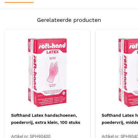
Maat
S
instrumenten.
Poedervrij ontwerp:
Veel Soft-Hand handschoenen zijn
Soort
poedervrij door veelvuldige spoelingen, wat het risico op
Persoonlijke
Gerelateerde producten
allergische reacties vermindert en ze geschikt maakt voor
beschermingsmiddelen
mensen met een gevoelige huid.
Veelzijdig gebruik:
Geschikt voor een breed scala aan
toepassingen, waaronder medische onderzoeken,
tandheelkundige procedures, laboratoriumwerk en
hygiënische taken.
Wegwerp en hygiënisch:
Ontworpen voor eenmalig gebruik,
wat helpt bij het handhaven van een steriele omgeving en het
voorkomen van kruisbesmetting.
Gebruiksinstructies:
Kies de juiste maat voor een comfortabele pasvorm.
Zorg dat de handen schoon en droog zijn voordat u de
Softhand Latex handschoenen,
Softhand Latex 
handschoenen aantrekt.
poedervrij, extra klein, 100 stuks
poedervrij, midde
Trek de handschoenen voorzichtig aan zonder ze uit te
rekken of te scheuren.
Artikel nr: SPH90400
Artikel nr: SPH904