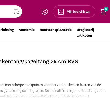
0
Voeg toe aan winkelmandje
-
+
Mijn bestellijsten
nrichting
Anatomie
Haartransplantatie
Drogisterij
artikelen
akentang/kogeltang 25 cm RVS
cm met scherpe haakpunten voor het vastpakken en fixeren van de
s gynaecologische ingrepen. De cremaillère vergrendelt de tang zodat
taat. Roestvrijstaal volgens ISO 7153-1, niet-steriel geleverd,