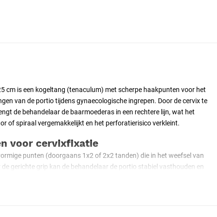
5 cm is een kogeltang (tenaculum) met scherpe haakpunten voor het
gen van de portio tijdens gynaecologische ingrepen. Door de cervix te
brengt de behandelaar de baarmoederas in een rechtere lijn, wat het
r of spiraal vergemakkelijkt en het perforatierisico verkleint.
 voor cervixfixatie
vormige punten (doorgaans 1x2 of 2x2 tanden) die in het weefsel van
or de gerichte grip kan de behandelaar de portio stabiel vasthouden en
t strekt het cervicale kanaal en de baarmoederas, wat noodzakelijk is
f spiraal plaatsen.
ergrendelde tractie