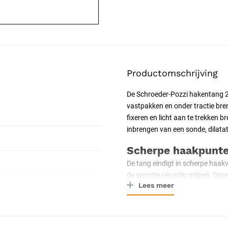
Productomschrijving
De Schroeder-Pozzi hakentang 2
vastpakken en onder tractie bren
fixeren en licht aan te trekken 
inbrengen van een sonde, dilatato
Scherpe haakpunten
De tang eindigt in scherpe haak
de voorste cervixlip grijpen. Do
Lees meer
onder lichte tractie brengen. Di
voor veilig sonderen, dilateren o
Cremaillère voor v