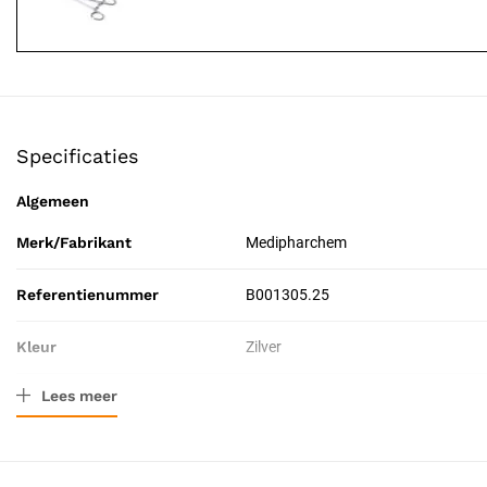
Specificaties
Algemeen
Merk/Fabrikant
Medipharchem
Referentienummer
B001305.25
Kleur
Zilver
Lees meer
Materiaal
Roestvrij staal
Afmeting
25 cm