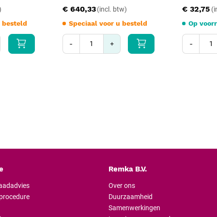
stand; ultrasoon ondersteunend. 
€ 640,33
€ 32,75
haakpunten periodiek visueel in
 besteld
Speciaal voor u besteld
Op voor
Vóór elk gebruik visueel contro
-
+
-
cremaillère; instrumenten met de
contact met intacte huid en slijm
aceton of sterke loogoplossingen
wordt niet-steriel geleverd en m
Specificaties
Producttype: Schroeder-
Lengte: 25 cm
Bek: scherpe haakpunten v
Sluiting: cremaillère (slo
Materiaal: roestvrijstaa
e
Remka B.V.
Steriliteit: niet-steriel gele
raadadvies
Over ons
Sterilisatie: stoomsterilis
lprocedure
Duurzaamheid
Reiniging: machinaal in 
Samenwerkingen
CE-markering: medisch h