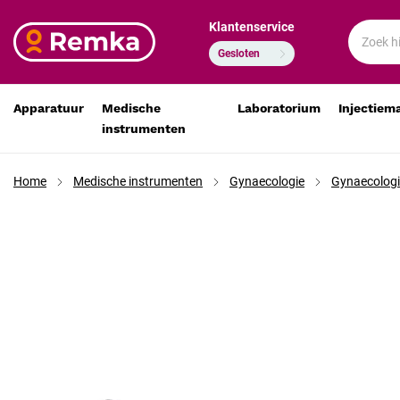
Klantenservice
Schroeder-Pozzi hakentang/kogeltang 25 cm RVS
€ 27,85
€ 23,02
Gesloten
Apparatuur
Medische
Laboratorium
Injectiem
instrumenten
Home
Medische instrumenten
Gynaecologie
Gynaecologi