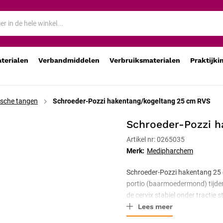
aterialen
Verbandmiddelen
Verbruiksmaterialen
Praktijki
sche tangen
Schroeder-Pozzi hakentang/kogeltang 25 cm RVS
Schroeder-Pozzi h
Artikel nr: 0265035
Merk:
Medipharchem
Schroeder-Pozzi hakentang 25 
portio (baarmoedermond) tijden
de cervix stabiel onder tractie s
Lees meer
autoclaveerbaar.