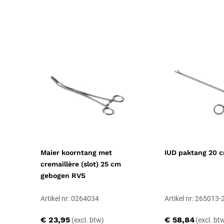
Verpakkingstype
Stuk
Toepassing
Chirurgisch
Resorbeerbaar (hechtdraad)
Nee
Geschiktheid
Herbruikbaar, Steriliseerbaar, Profes
Uitvoering
Niet steriel
Certificering
CE-gecertificeerd
Soort
Medische instrumenten
Maier koorntang met
IUD paktang 20 
cremaillère (slot) 25 cm
gebogen RVS
Artikel nr: 0264034
Artikel nr: 265013-
€ 23,95
€ 58,84