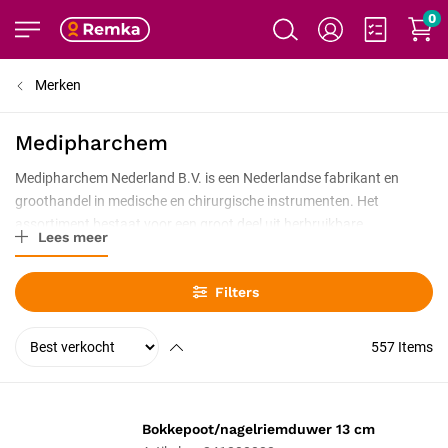
0
Merken
Medipharchem
Medipharchem Nederland B.V. is een Nederlandse fabrikant en
groothandel in medische en chirurgische instrumenten. Het
assortiment bestaat voor een groot deel uit herbruikbare
Lees meer
instrumenten van roestvrij staal voor de huisartsenpraktijk,
verloskunde, gynaecologie en kleine chirurgie.
Filters
Over Medipharchem
557
Items
Medipharchem werd opgericht in 1972 en is gevestigd in de
Zaanstreek. Het bedrijf is al meer dan vijftig jaar gespecialiseerd in
medisch en chirurgisch instrumentarium en combineert eigen
Bokkepoot/nagelriemduwer 13 cm
productie en import met de distributie van bekende