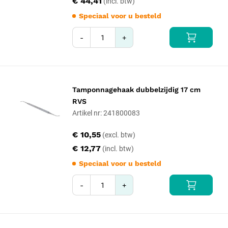
€ 44,41
veelgebruikte instrumenten doorgaans de voordeligste keuze.
Speciaal voor u besteld
-
+
Tamponnagehaak dubbelzijdig 17 cm
RVS
Artikel nr: 241800083
€ 10,55
€ 12,77
Speciaal voor u besteld
-
+