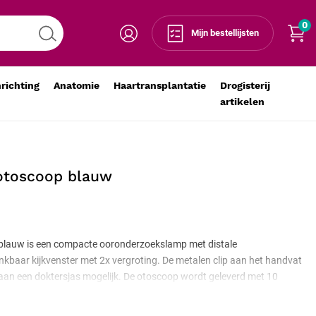
0
Voeg toe aan winkelmandje
-
+
Mijn bestellijsten
nrichting
Anatomie
Haartransplantatie
Drogisterij
artikelen
otoscoop blauw
blauw is een compacte ooronderzoekslamp met distale
nkbaar kijkvenster met 2x vergroting. De metalen clip aan het handvat
an een doktersjas mogelijk. De otoscoop wordt geleverd met 10
is (5 x 2,5 mm en 5 x 4 mm), een nylon opbergetui en twee AA-