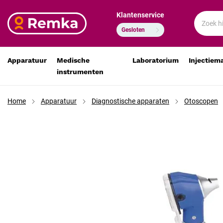
Klantenservice
MediWare pocket otoscoop blauw
€ 64,96
€ 53,69
Gesloten
Apparatuur
Medische
Laboratorium
Injectiem
instrumenten
Home
Apparatuur
Diagnostische apparaten
Otoscopen