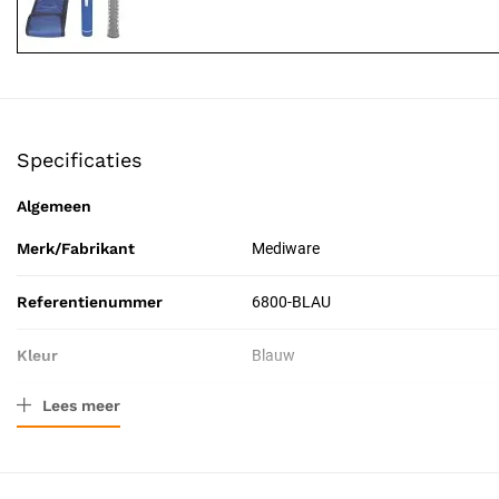
Specificaties
Algemeen
Merk/Fabrikant
Mediware
Referentienummer
6800-BLAU
Kleur
Blauw
Lees meer
Verpakkingstype
Doos
Toepassing
Diagnostisch