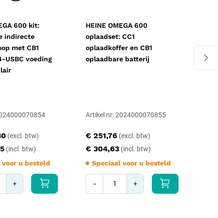
GA 600 kit:
HEINE OMEGA 600
HEI
e indirecte
oplaadset: CC1
BET
oop met CB1
oplaadkoffer en CB1
laa
E4-USBC voeding
oplaadbare batterij
han
lair
ada
: 2024000070854
Artikel nr: 2024000070855
Art
30
€ 251,76
€ 
45
€ 304,63
€ 
 voor u besteld
Speciaal voor u besteld
S
+
-
+
-