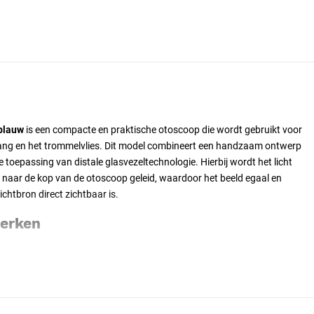
blauw
is een compacte en praktische otoscoop die wordt gebruikt voor
ang en het trommelvlies. Dit model combineert een handzaam ontwerp
e toepassing van distale glasvezeltechnologie. Hierbij wordt het licht
 naar de kop van de otoscoop geleid, waardoor het beeld egaal en
ichtbron direct zichtbaar is.
merken
ing:
levert een helder en schaduwvrij beeld door geleiding van het licht
otoscoop.
re kijkvenster vergroot het beeld voor nauwkeurige observatie van de