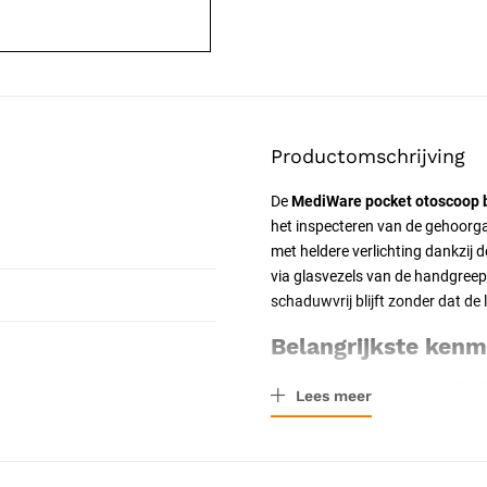
Productomschrijving
De
MediWare pocket otoscoop 
het inspecteren van de gehoorg
met heldere verlichting dankzij d
via glasvezels van de handgreep
schaduwvrij blijft zonder dat de l
Belangrijkste ken
Distale glasvezelverlicht
Lees meer
naar de voorzijde van de 
2x vergroting:
het zwenkba
gehoorgang.