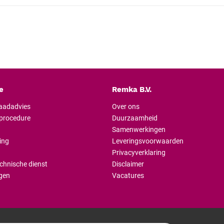
e
Remka B.V.
raadadvies
Over ons
lprocedure
Duurzaamheid
Samenwerkingen
ing
Leveringsvoorwaarden
Privacyverklaring
chnische dienst
Disclaimer
gen
Vacatures