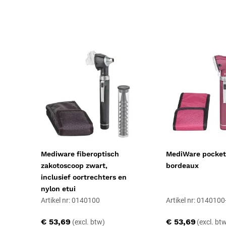
Resorbeerbaar (hechtdraad)
Nee
Geschiktheid
Professioneel, Particulier
Uitvoering
Oor, Batterij
Certificering
CE-gecertificeerd
Soort
Medische instrumenten
Mediware fiberoptisch
MediWare pocket
zakotoscoop zwart,
bordeaux
inclusief oortrechters en
nylon etui
Artikel nr: 0140100
Artikel nr: 014010
€ 53,69
€ 53,69