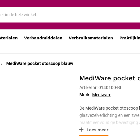
aterialen
Verbandmiddelen
Verbruiksmaterialen
Praktijki
MediWare pocket otoscoop blauw
MediWare pocket 
Artikel nr: 0140100-BL
Merk:
Mediware
De MediWare pocket otoscoop 
glasvezelverlichting en een zwe
maakt eenvoudige bevestiging a
Lees meer
oortrechters in een dispenserbu
batterijen.