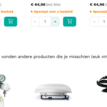
Voeding:
2 x 1,5 V AA-bat
€ 64,96
€ 64,96
Materiaal:
kunststof behu
 besteld
Speciaal voor u besteld
Speciaal
Accessoires:
10 oortrecht
Opbergetui:
zwart nylon
-
+
-
Leveromvang:
otoscoop, o
De MediWare pocket otoscoop bl
betrouwbare prestaties in één co
instrument ideaal voor nauwkeuri
 vonden andere producten die je misschien leuk vin