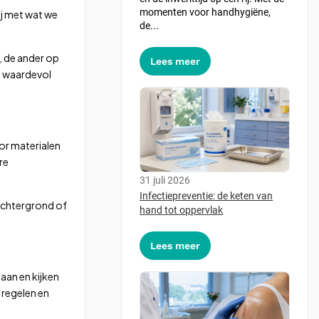
momenten voor handhygiëne,
ij met wat we
de...
, de ander op
Lees meer
t waardevol
oor materialen
re
31 juli 2026
Infectiepreventie: de keten van
 achtergrond of
hand tot oppervlak
Lees meer
taan en kijken
 regelen en