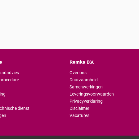
e
Remka B.V.
raadadvies
Over ons
lprocedure
Duurzaamheid
Samenwerkingen
ing
Leveringsvoorwaarden
Privacyverklaring
chnische dienst
Disclaimer
gen
Vacatures