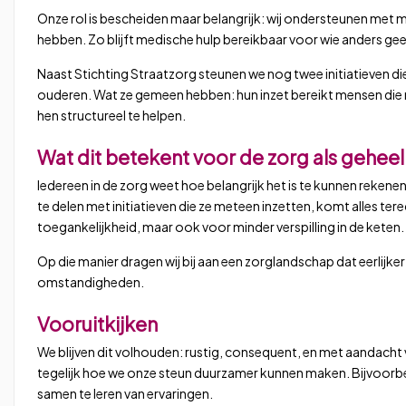
Onze rol is bescheiden maar belangrijk: wij ondersteunen met ma
hebben. Zo blijft medische hulp bereikbaar voor wie anders gee
Naast Stichting Straatzorg steunen we nog twee initiatieven die
ouderen. Wat ze gemeen hebben: hun inzet bereikt mensen die m
hen structureel te helpen.
Wat dit betekent voor de zorg als geheel
Iedereen in de zorg weet hoe belangrijk het is te kunnen rekene
te delen met initiatieven die ze meteen inzetten, komt alles ter
toegankelijkheid, maar ook voor minder verspilling in de keten.
Op die manier dragen wij bij aan een zorglandschap dat eerlijke
omstandigheden.
Vooruitkijken
We blijven dit volhouden: rustig, consequent, en met aandacht vo
tegelijk hoe we onze steun duurzamer kunnen maken. Bijvoorbee
samen te leren van ervaringen.