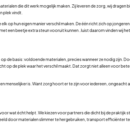
terialen die dit werk mogelijk maken. Zij leveren de zorg, wij dragen b
n plek vindt.
 elk op hun eigen manier verschil maken. De één richt zich op jongeren
et een beetje extra steun vooruit kunnen. Juist daarom vinden wij he
n op de basis: voldoende materialen, precies wanneer ze nodig zijn. D
echt op de plek waar het verschil maakt. Dat zorgt niet alleen voor bete
r en menselijker is. Want zorg hoort er te zijn voor iedereen, ongeacht
or wat écht helpt. We kiezen voor partners die dicht bij de praktijk s
ld door materialen slimmer te hergebruiken, transport efficiënter te