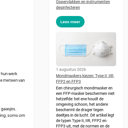
Oppervlakken en instrumenten
desinfecteren
Lees meer
1 augustus 2026
n hun werk
Mondmaskers kiezen: Type II, IIR,
die meteen van
FFP2 en FFP3
Een chirurgisch mondmasker en
een FFP-masker beschermen niet
hetzelfde: het ene houdt de
omgeving schoon, het andere
 gaasjes,
beschermt de drager tegen
ring, soms om
deeltjes in de lucht. Dit artikel legt
de typen Type II, IIR, FFP2 en
FFP3 uit, met de normen en de