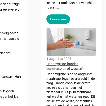
keuze per taak. Met het verschil
e dat nuttige
tussen...
al een wereld
Lees meer
 nodig heeft.
or mensen die
en echt
1 augustus 2026
Handhygiëne: handen
desinfecteren of wassen?
Handhygiëne is de belangrijkste
otterdam. Hun
maatregel tegen overdracht in de
zorg. Handalcohol is de eerste
keuze als de handen niet
zelfs geen
zichtbaar vuil zijn; bij zichtbaar
oegankelijk en
vuil wast u met water en zeep. Dit
artikel zet de keuze, de techniek
en de inwerktijd op een rij. Met de