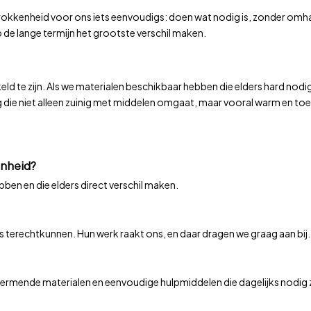
trokkenheid voor ons iets eenvoudigs: doen wat nodig is, zonder omha
 de lange termijn het grootste verschil maken.
d te zijn. Als we materialen beschikbaar hebben die elders hard nodig 
g die niet alleen zuinig met middelen omgaat, maar vooral warm en toega
enheid?
ben en die elders direct verschil maken.
terechtkunnen. Hun werk raakt ons, en daar dragen we graag aan bij.
hermende materialen en eenvoudige hulpmiddelen die dagelijks nodig z