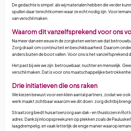
De gedachte is simpel: als wij materialen hebben die verder ku
spullen daar terechtkomen waar ze echt nodig zijn. Voor ieman
van verschil maken.
Waarom dit vanzelfsprekend voor ons vo
Na meer dan een eeuw in de zorgketen weten we dat betrouwbaarh
Zorg draait om continuïteit en beschikbaarheid. Daarom onders
anders buiten de boot vallen. Voor ons is het vanzelfsprekend d
Het past bij wie we zijn: betrouwbaar, nuchter en menselijk. G
verschil maken. Dat is voor ons maatschappelijke betrokkenhe
Drie initiatieven die ons raken
We kiezen bewust voor een klein aantal partners, zodat we oo
werk maakt zichtbaar waarom we dit doen: zorg dichtbij brenge
Straatzorg biedt huisartsenzorg aan dak- en thuislozen in Rott
adres. Dankzij inloopspreekuren op plekken zoals de Pauluskerk 
laagdrempelig, en vaak letterlijk de enige manier waarop iema