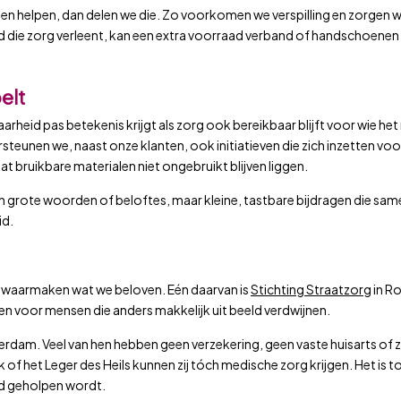
nnen helpen, dan delen we die. Zo voorkomen we verspilling en zorgen w
d die zorg verleent, kan een extra voorraad verband of handschoenen 
elt
eid pas betekenis krijgt als zorg ook bereikbaar blijft voor wie het
teunen we, naast onze klanten, ook initiatieven die zich inzetten vo
at bruikbare materialen niet ongebruikt blijven liggen.
een grote woorden of beloftes, maar kleine, tastbare bijdragen die sam
id.
k waarmaken wat we beloven. Eén daarvan is
Stichting Straatzorg
in R
n voor mensen die anders makkelijk uit beeld verdwijnen.
erdam. Veel van hen hebben geen verzekering, geen vaste huisarts of 
of het Leger des Heils kunnen zij tóch medische zorg krijgen. Het is t
nd geholpen wordt.