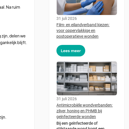
al. Na ruim
31 juli 2026
Film- en eilandverband kiezen:
voor oppervlakkige en
zijn, delen we
postoperatieve wonden
nkelijk blijft.
Lees meer
31 juli 2026
Antimicrobiële wondverbanden:
zilver, honing en PHMB bij
ijn.
geïnfecteerde wonden
Bij een geïnfecteerde of
stilstaande wond komt een