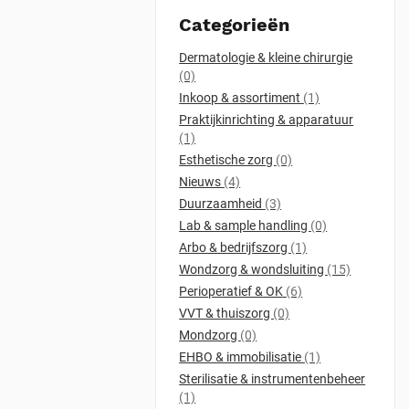
Categorieën
Dermatologie & kleine chirurgie
(0)
Inkoop & assortiment
(1)
Praktijkinrichting & apparatuur
(1)
Esthetische zorg
(0)
Nieuws
(4)
Duurzaamheid
(3)
Lab & sample handling
(0)
Arbo & bedrijfszorg
(1)
Wondzorg & wondsluiting
(15)
Perioperatief & OK
(6)
VVT & thuiszorg
(0)
Mondzorg
(0)
EHBO & immobilisatie
(1)
Sterilisatie & instrumentenbeheer
(1)