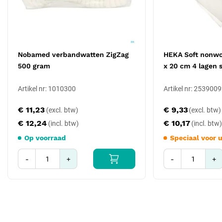
Nobamed verbandwatten ZigZag
HEKA Soft nonwo
500 gram
x 20 cm 4 lagen s
Artikel nr: 1010300
Artikel nr: 253900
€ 11,23
€ 9,33
€ 12,24
€ 10,17
Op voorraad
Speciaal voor 
-
+
-
+