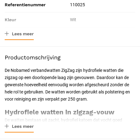
Referentienummer
110025
Kleur
Wit
Lees meer
Materiaal
Hydrofiel katoen (zigzag)
Afmeting
250 gram
Productomschrijving
Verpakkingstype
Pak
De Nobamed verbandwatten ZigZag zijn hydrofiele watten die
zigzag op een doorlopende laag zijn gevouwen. Daardoor kan de
Inhoud
250 g - 499 g
gewenste hoeveelheid eenvoudig worden afgescheurd zonder de
hele rol te gebruiken. De watten worden gebruikt als polstering en
Toepassing
Therapeutisch
voor reiniging en zijn verpakt per 250 gram.
Probleem
Doorligwonden, Diepe wonden,
Hydrofiele watten in zigzag-vouw
Oppervlakkige wonden, Vochtige
De watten bestaan uit zacht, hydrofiel katoen dat vocht goed
wonden, Schaafwonden,
Lees meer
opneemt. De zigzag-vouw maakt het doseren hygiënisch en
Snijwonden
handzaam: de laag wordt op de gewenste lengte afgescheurd