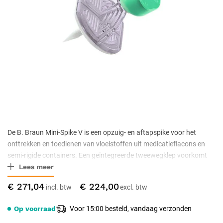
De B. Braun Mini-Spike V is een opzuig- en aftapspike voor het
onttrekken en toedienen van vloeistoffen uit medicatieflacons en
semi-rigide containers. Een geïntegreerde tweewegklep voorkomt
Lees meer
vrije doorstroming wanneer het systeem ondersteboven wordt
gehouden. De naaldvrije, swabbare connector met snap-cap
€ 271,04
€ 224,00
beperkt aanrakingscontaminatie. De spike is latex-, PVC- en DEHP-
vrij.
Op voorraad
Voor 15:00 besteld, vandaag verzonden