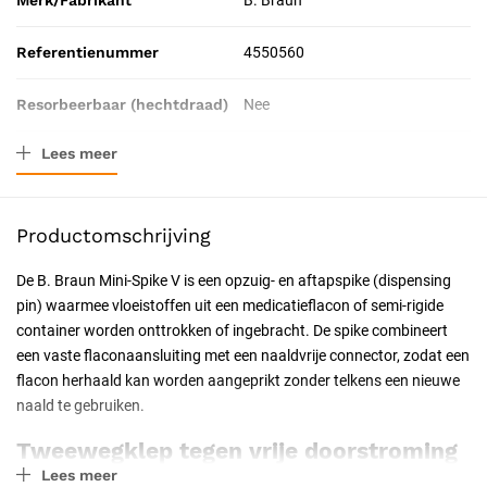
Merk/Fabrikant
B. Braun
Referentienummer
4550560
Resorbeerbaar (hechtdraad)
Nee
Lees meer
Geschiktheid
Voor eenmalig gebruik, Latexvrij
Uitvoering
Steriel, Luer Lock
Productomschrijving
Certificering
CE-gecertificeerd
De B. Braun Mini-Spike V is een opzuig- en aftapspike (dispensing
pin) waarmee vloeistoffen uit een medicatieflacon of semi-rigide
Soort
Medische wegwerpproducten
container worden onttrokken of ingebracht. De spike combineert
een vaste flaconaansluiting met een naaldvrije connector, zodat een
flacon herhaald kan worden aangeprikt zonder telkens een nieuwe
naald te gebruiken.
Tweewegklep tegen vrije doorstroming
Lees meer
De geïntegreerde tweewegklep sluit de vloeistofweg af zodra er