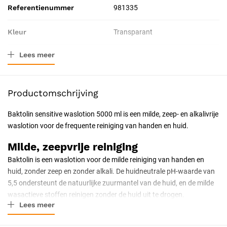
Referentienummer
981335
Kleur
Transparant
Lees meer
Materiaal
Gel
Verpakkingstype
Jerrycan
Productomschrijving
Inhoud
5 L
Baktolin sensitive waslotion 5000 ml is een milde, zeep- en alkalivrije
waslotion voor de frequente reiniging van handen en huid.
Toepassing
Preventief
Milde, zeepvrije reiniging
Resorbeerbaar (hechtdraad)
Nee
Baktolin is een waslotion voor de milde reiniging van handen en
huid, zonder zeep en zonder alkali. De huidneutrale pH-waarde van
Behandeling
Huidreiniging
5,5 ondersteunt de natuurlijke zuurmantel van de huid, en de milde
wasactieve stoffen reinigen zonder de huid uit te drogen.
Certificering
CE-gecertificeerd
Lees meer
Parfum- en kleurstofvrij
Soort
Persoonlijke