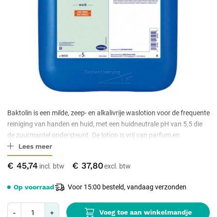
Baktolin is een milde, zeep- en alkalivrije waslotion voor de frequente
reiniging van handen en huid, met een huidneutrale pH van 5,5 die
de zuurmantel ondersteunt. De lotion is vrij van parfum en
Lees meer
kleurstoffen en geschikt voor de gevoelige huid; het is een reiniger,
geen desinfectiemiddel. Inhoud/verpakking: 5000 ml.
€ 45,74
€ 37,80
Op voorraad
Voor 15:00 besteld, vandaag verzonden
Voeg toe aan winkelmandje
-
+