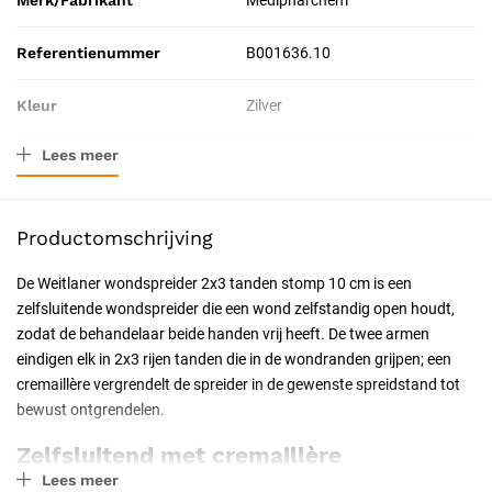
Merk/Fabrikant
Medipharchem
Referentienummer
B001636.10
Kleur
Zilver
Lees meer
Materiaal
Roestvrij staal
Afmeting
10 cm
Productomschrijving
Verpakkingstype
Stuk
De Weitlaner wondspreider 2x3 tanden stomp 10 cm is een
zelfsluitende wondspreider die een wond zelfstandig open houdt,
Toepassing
Chirurgisch
zodat de behandelaar beide handen vrij heeft. De twee armen
eindigen elk in 2x3 rijen tanden die in de wondranden grijpen; een
Resorbeerbaar (hechtdraad)
Nee
cremaillère vergrendelt de spreider in de gewenste spreidstand tot
bewust ontgrendelen.
Geschiktheid
Herbruikbaar, Steriliseerbaar,
Professioneel, Latexvrij
Zelfsluitend met cremaillère
Lees meer
Anders dan een handwondhaak houdt de Weitlaner de wond