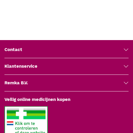
EAN: 8719169003150
Artikelnummer leverancier: B000127.17
Garantie: 5 jaar fabrieksgarantie
Fabrikant: Medipharchem
Contact
Klantenservice
Remka B.V.
Veilig online medicijnen kopen