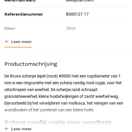
Merk/Fabrikant
Medipharchem
Referentienummer
B000127.17
Kleur
Zilver
Lees meer
Materiaal
Roestvrij staal
Afmeting
17 cm
Productomschrijving
Verpakkingstype
Stuk
De Bruns scherpe lepel (rond) #0000 met een cupdiameter van 1
mm is een ringcurette met een scherp randig rond cupje, voor het
Toepassing
Chirurgisch
uitschrapen van weefsel. De scherpe rand schraapt
granulatieweefsel, kleine huidafwijkingen of zacht weefsel weg,
Resorbeerbaar (hechtdraad)
Nee
bijvoorbeeld bij het verwijderen van mollusca, het reinigen van een
wondbodem of het cureteren van een kleine holte.
Geschiktheid
Herbruikbaar, Steriliseerbaar,
Professioneel, Latexvrij
Scherp randig cupje voor curettage
Lees meer
Het ronde cupje met scherpe rand maakt gerichte curettage