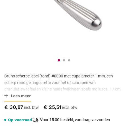
Bruns scherpe lepel (rond) #0000 met cupdiameter 1 mm, een
scherp randige ringcurette voor het uitschrapen van
granulatieweefsel en kleine huidafwijkingen zoals mollusca. 17 cm.
Lees meer
Roestvrijstaal volgens ISO 7153-1, niet-steriel geleverd,
autoclaveerbaar.
€ 30,87
€ 25,51
Op voorraad
Voor 15:00 besteld, vandaag verzonden