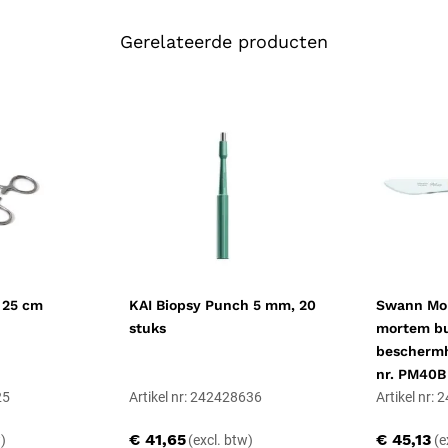
De bek heeft horizontale ribbels 
weefselstructuren zonder ze te b
Gerelateerde producten
waardoor de gebruiker de klemkr
bloedstelping op kleine en middel
set.
Maatkeuze binnen 
De Pean reeks loopt van 11 tot 
20 cm
. Voor gebogen uitvoering
bek:
Mosquito arterieklem anat
arterieklem 1x2 tanden 14 cm
.
Materiaal en duur
De arterieklem is vervaardigd ui
 25 cm
KAI Biopsy Punch 5 mm, 20
Swann Mor
gemarkeerd als herbruikbaar niet
stuks
mortem bul
scharnier en de cremaillère zijn 
beschermho
nikkelallergie of andere metaalo
nr. PM40B
weefsel.
25
Artikel nr: 242428636
Artikel nr:
Reiniging en stooms
€ 41,65
€ 45,13