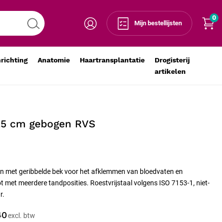
0
Voeg toe aan winkelmandje
-
+
Mijn bestellijsten
nrichting
Anatomie
Haartransplantatie
Drogisterij
artikelen
25 cm gebogen RVS
n met geribbelde bek voor het afklemmen van bloedvaten en
t met meerdere tandposities. Roestvrijstaal volgens ISO 7153-1, niet-
r.
40