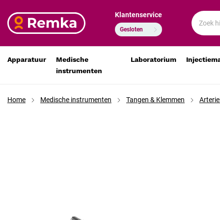
Klantenservice
Pean arterieklem 25 cm gebogen RVS
€ 27,10
€ 22,40
Gesloten
Apparatuur
Medische
Laboratorium
Injectiem
instrumenten
Home
Medische instrumenten
Tangen & Klemmen
Arteri