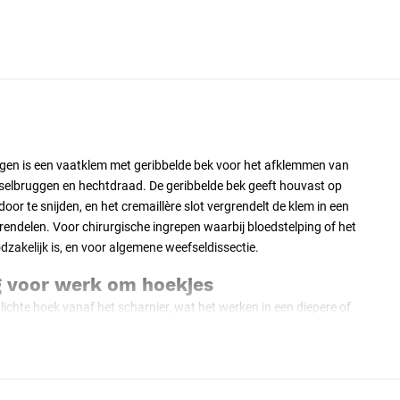
gen is een vaatklem met geribbelde bek voor het afklemmen van
efselbruggen en hechtdraad. De geribbelde bek geeft houvast op
oor te snijden, en het cremaillère slot vergrendelt de klem in een
rendelen. Voor chirurgische ingrepen waarbij bloedstelping of het
oodzakelijk is, en voor algemene weefseldissectie.
g voor werk om hoekjes
ichte hoek vanaf het scharnier, wat het werken in een diepere of
vergemakkelijkt. Bij dissectie kan de gebogen klem onder een bloedvat
voerd zonder dat de hand zicht ontneemt.
cremaillère