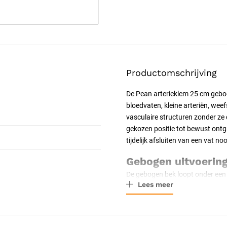
Productomschrijving
De Pean arterieklem 25 cm gebo
bloedvaten, kleine arteriën, we
vasculaire structuren zonder ze d
gekozen positie tot bewust ontg
tijdelijk afsluiten van een vat n
Gebogen uitvoerin
De gebogen bek loopt onder een l
Lees meer
minder direct zichtbare locatie 
of weefselstrook worden doorge
Geribbelde bek en 