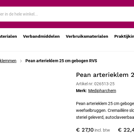
aterialen
Verbandmiddelen
Verbruiksmaterialen
Praktijki
eklemmen
Pean arterieklem 25 cm gebogen RVS
Pean arterieklem 
Artikel nr: 026513-25
Merk:
Medipharchem
Pean arterieklem 25 cm geboge
weefselbruggen. Cremaillère slo
steriel geleverd, autoclaveerbaa
€ 27,10
€ 22,