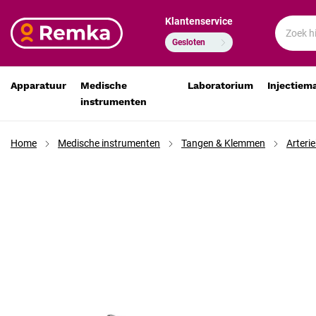
Klantenservice
Pean arterieklem 25 cm recht RVS
€ 26,45
€ 21,86
Gesloten
Apparatuur
Medische
Laboratorium
Injectiem
instrumenten
Home
Medische instrumenten
Tangen & Klemmen
Arteri