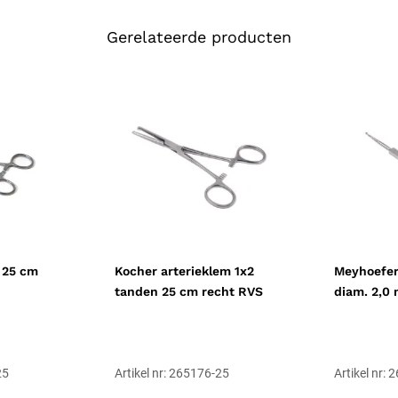
De bek heeft horizontale ribbels 
weefselstructuren zonder ze te b
Gerelateerde producten
waardoor de gebruiker de klemkr
bloedstelping op kleine en middel
set.
Maatkeuze binnen 
De Pean reeks loopt van 11 tot 
20 cm
. Voor gebogen uitvoering
bek:
Mosquito arterieklem anat
arterieklem 1x2 tanden 14 cm
.
Materiaal en duur
De arterieklem is vervaardigd ui
 25 cm
Kocher arterieklem 1x2
Meyhoefer 
gemarkeerd als herbruikbaar niet
tanden 25 cm recht RVS
diam. 2,0
scharnier en de cremaillère zijn 
nikkelallergie of andere metaalo
weefsel.
25
Artikel nr: 265176-25
Artikel nr:
Reiniging en stooms