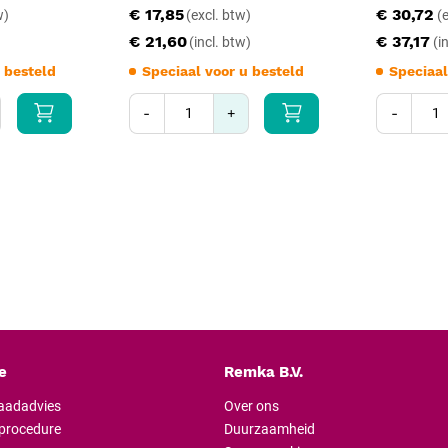
€ 17,85
€ 30,72
Direct na gebruik onderdompelen
cremaillère te voorkomen. Reini
€ 21,60
€ 37,17
stand; ultrasoon ondersteunend r
 besteld
Speciaal voor u besteld
Speciaal
een geschikte sterilisatieverpak
-
+
-
Vóór elk gebruik visueel contro
onbetrouwbare cremaillère; inst
Gebruik bij reiniging géén ammon
11); mild alkalische middelen zi
het eerste gebruik gereinigd en 
Specificaties
Producttype: Pean arterie
Lengte: 25 cm
Bek: geribbeld zonder tan
Sluiting: cremaillère (slo
e
Remka B.V.
Materiaal: roestvrijstaa
raadadvies
Over ons
Steriliteit: niet-steriel gele
lprocedure
Duurzaamheid
Sterilisatie: stoomsterilis