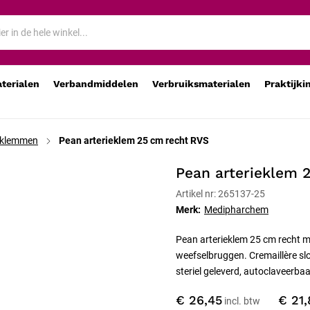
aterialen
Verbandmiddelen
Verbruiksmaterialen
Praktijki
eklemmen
Pean arterieklem 25 cm recht RVS
Pean arterieklem 
Artikel nr: 265137-25
Merk:
Medipharchem
Pean arterieklem 25 cm recht m
weefselbruggen. Cremaillère slo
steriel geleverd, autoclaveerbaa
€ 26,45
€ 21,