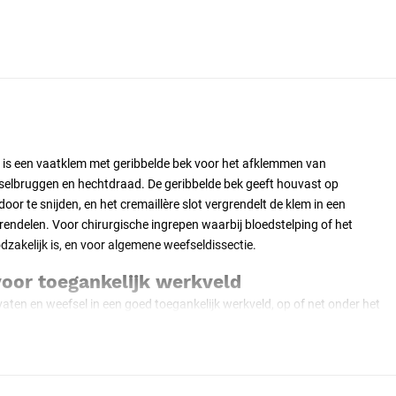
 is een vaatklem met geribbelde bek voor het afklemmen van
efselbruggen en hechtdraad. De geribbelde bek geeft houvast op
oor te snijden, en het cremaillère slot vergrendelt de klem in een
rendelen. Voor chirurgische ingrepen waarbij bloedstelping of het
oodzakelijk is, en voor algemene weefseldissectie.
voor toegankelijk werkveld
vaten en weefsel in een goed toegankelijk werkveld, op of net onder het
hte lijn vanaf het scharnier naar de bekuiteinden, waardoor de positie
e werkrichting.
cremaillère