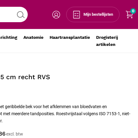
0
Voeg toe aan winkelmandje
-
+
Mijn bestellijsten
nrichting
Anatomie
Haartransplantatie
Drogisterij
artikelen
25 cm recht RVS
et geribbelde bek voor het afklemmen van bloedvaten en
t met meerdere tandposities. Roestvrijstaal volgens ISO 7153-1, niet-
r.
86