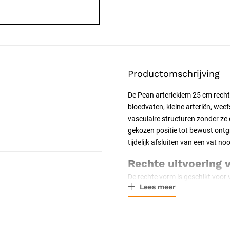
Productomschrijving
De Pean arterieklem 25 cm recht
bloedvaten, kleine arteriën, we
vasculaire structuren zonder ze d
gekozen positie tot bewust ontg
tijdelijk afsluiten van een vat n
Rechte uitvoering 
De rechte vorm is geschikt voor 
Lees meer
oppervlak. De klem volgt een rec
van de hand parallel blijft aan d
Geribbelde bek en 