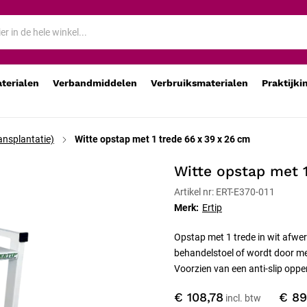
aterialen
Verbandmiddelen
Verbruiksmaterialen
Praktijki
ansplantatie)
Witte opstap met 1 trede 66 x 39 x 26 cm
Witte opstap met 
Artikel nr: ERT-E370-011
Merk:
Ertip
Opstap met 1 trede in wit afwe
behandelstoel of wordt door me
Voorzien van een anti-slip oppe
€ 108,78
€ 89