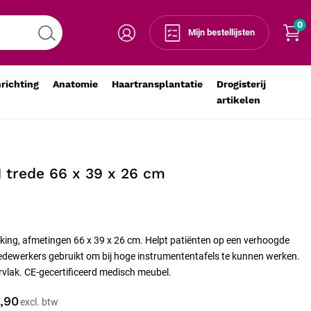
0
Voeg toe aan winkelmandje
-
+
Mijn bestellijsten
nrichting
Anatomie
Haartransplantatie
Drogisterij
artikelen
1 trede 66 x 39 x 26 cm
rking, afmetingen 66 x 39 x 26 cm. Helpt patiënten op een verhoogde
dewerkers gebruikt om bij hoge instrumententafels te kunnen werken.
rvlak. CE-gecertificeerd medisch meubel.
,90