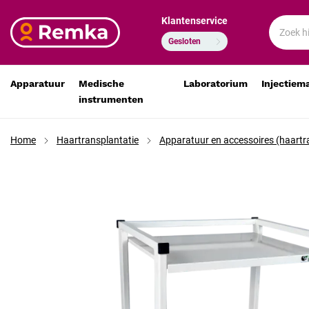
Klantenservice
Witte opstap met 1 trede 66 x 39 x 26 cm
€ 108,78
€ 89,90
Gesloten
Apparatuur
Medische
Laboratorium
Injectiem
instrumenten
Home
Haartransplantatie
Apparatuur en accessoires (haartr