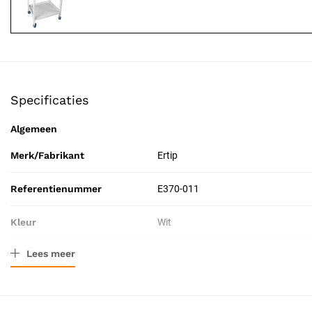
Specificaties
Algemeen
Merk/Fabrikant
Ertip
Referentienummer
E370-011
Kleur
Wit
Lees meer
Resorbeerbaar (hechtdraad)
Nee
Catalogus pagina
103