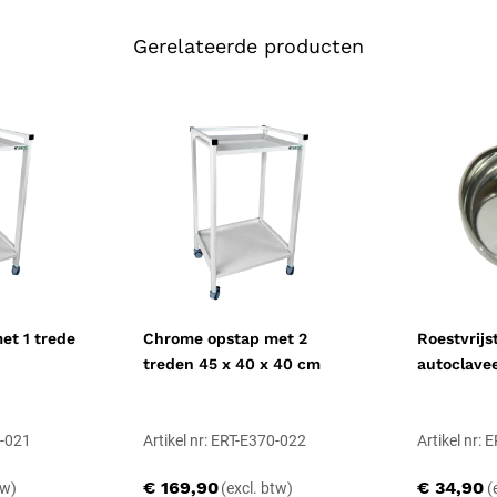
CE-gecertificeerd medisc
Eén-trede vs twee
Gerelateerde producten
De één-trede uitvoering (66 x 39
compact opbergbaar tussen behan
hogere bovenste trede en is gesc
mobiliteit die graag in twee sta
Wit gepoedercoat 
De witte uitvoering (E370-011 / 
kliniekinterieurs. De chrome RVS
klinieken met volledig RVS-meubil
Compatibiliteit en 
et 1 trede
Chrome opstap met 2
Roestvrijs
treden 45 x 40 x 40 cm
autoclave
Behandelstoel Elegance /
Andere kleur in dezelfde 
Andere trede-aantal: één-
0-021
Artikel nr: ERT-E370-022
Artikel nr:
E370-022 chrome)
Onderhoud
€ 169,90
€ 34,90