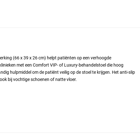
werking (66 x 39 x 26 cm) helpt patiënten op een verhoogde
klinieken met een Comfort VIP- of Luxury-behandelstoel die hoog
ndig hulpmiddel om de patiënt veilig op de stoel te krijgen. Het anti-slip
ook bij vochtige schoenen of natte vloer.
 cm
des
vermogen tot 150 kg