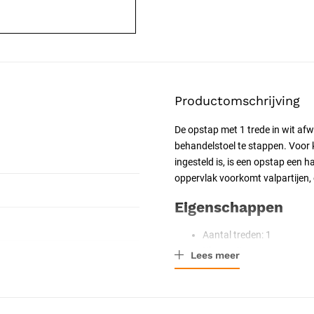
Productomschrijving
De opstap met 1 trede in wit af
behandelstoel te stappen. Voor 
ingesteld is, is een opstap een ha
oppervlak voorkomt valpartijen, 
Eigenschappen
Aantal treden: 1
Kleur: wit
Lees meer
Afmetingen: 66 x 39 x 26
Anti-slip oppervlak op tre
Stabiel frame voor draag