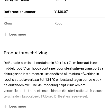
Merk/Fabrikant
Bahadır
Referentienummer
Y 430.07
Kleur
Rood
Lees meer
Materiaal
anodized aluminium
Afmeting
30 x 14 x 7 cm
Productomschrijving
Resorbeerbaar (hechtdraad)
Nee
De Bahadır sterilisatiecontainer in 30 x 14 x 7 cm formaat is een
middelgroot (7 cm hoog) container voor sterilisatie en transport van
Catalogus pagina
128
chirurgische instrumenten. De anodized aluminium afwerking in
rood is autoclaveerbaar tot 134 °C en bestand tegen corrosie ook
Geschiktheid
Herbruikbaar, Steriliseerbaar
na duizenden cycli. De kleurcodering helpt klinieken om
verschillende instrumentensets binnen één sterilisatiebatch visueel
Certificering
CE-gecertificeerd, CE Klasse IIa
te scheiden, bijvoorbeeld FUE-set, DHI-set en reserve-set.
Eigenschappen
Lees meer