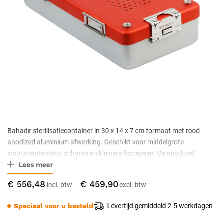
Bahadır sterilisatiecontainer in 30 x 14 x 7 cm formaat met rood
anodized aluminium afwerking. Geschikt voor middelgrote
instrumentensets, scharen en kleinere forcepsen. De anodized
Lees meer
afwerking is autoclaveerbaar tot 134 °C en bestand tegen corrosie.
CE-gecertificeerd medisch hulpmiddel voor sterilisatie en transport
€ 556,48
€ 459,90
van chirurgische instrumenten.
Speciaal voor u besteld
Levertijd gemiddeld 2-5 werkdagen