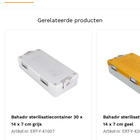
Maat: 30 x 14 x 7 cm
Kleur: rood
Gerelateerde producten
Materiaal: anodized aluminium
Capaciteit: middelgroot (7 cm hoog)
Geschikt voor: middelgrote instrumentensets, scharen en
kleinere forcepsen
Autoclaveerbaar tot 134 °C
Volledig corrosiebestendig
Bahadır-merkkwaliteit (Turkije)
CE-gecertificeerd medisch hulpmiddel
Welke maat kiezen?
De Bahadır-containerlijn is verkrijgbaar in drie hoogtes (4 cm, 7 cm,
10 cm) en in zes kleuren (grijs, geel, rood, blauw, groen, zwart) per
maat. De keuze van hoogte hangt af van het type instrumenten:
kleinere FUE-punches en implanters passen in de 4 cm container,
Bahadır sterilisatiecontainer 30 x
Bahadır sterilisa
scharen en gemiddelde forcepssets in de 7 cm container, grote
14 x 7 cm grijs
14 x 7 cm geel
forcepsen of meervoudige sets in de 10 cm container. Voor
Artikel nr: ERT-Y-41007
Artikel nr: ERT-Y-4
instrumenten die breder zijn dan de standaard 14 cm series is er een