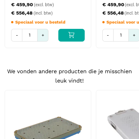
€ 459,90
€ 459,90
aparte 31 x 19 x 6,5 cm uitvoering (art. ERT-Y-51006).
€ 556,48
€ 556,48
Kleurcodering en logistiek
Speciaal voor u besteld
Speciaal voor 
Klinieken benutten de kleurcodering om visuele scheiding aan te
brengen tussen verschillende werksets. Een voorbeeld-indeling:
-
+
-
+
blauw voor FUE-set, groen voor DHI-set, rood voor reserve, grijs
voor verbruiksmaterialen. Dit voorkomt verwisseling tijdens drukke
werkdagen en versnelt het opzoeken van de juiste set in de
sterilisatieruimte.
We vonden andere producten die je misschien
Compatibiliteit en kruisverwijzingen
leuk vindt!
Andere kleuren in dezelfde maat: ERT-Y-41XXX t/m ERT-Y-
46XXXA serie
Andere maten: 4 cm (Y-XX004), 7 cm (Y-XX007), 10 cm (Y-
XX010)
Wide variant: ERT-Y-51006
Robbins-alternatief (USA): art. 510-001 / 510-002 / 510-003
(incl. siliconen mat)
Voor sterilisatie: dry-air sterilizer (art. 400-001) of autoclaaf