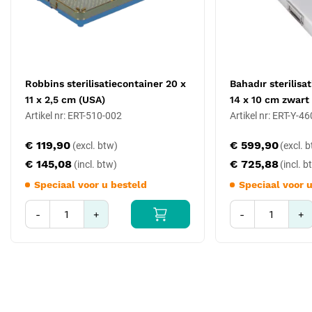
(art. 400-011)
Onderhoud
Reinig direct na gebruik. Spoel met gedemineraliseerd water, droog
en autoclaveer op 134 °C in een geschikte sterilisatiepouch. RVS is
Robbins sterilisatiecontainer 20 x
Bahadır sterilisa
corrosiebestendig en blijft jarenlang in goede staat bij correcte
11 x 2,5 cm (USA)
14 x 10 cm zwart
verzorging. Vermijd schurende reinigingsmiddelen die de poetsing
Artikel nr: ERT-510-002
Artikel nr: ERT-Y-4
kunnen aantasten.
€ 119,90
€ 599,90
€ 145,08
€ 725,88
Speciaal voor u besteld
Speciaal voor 
-
+
-
+