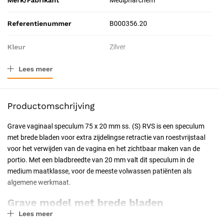
Merk/Fabrikant
Medipharchem
Referentienummer
B000356.20
Kleur
Zilver
Lees meer
Materiaal
Roestvrij staal
Verpakkingstype
Stuk
Productomschrijving
Toepassing
Diagnostisch
Grave vaginaal speculum 75 x 20 mm ss. (S) RVS is een speculum
met brede bladen voor extra zijdelingse retractie van roestvrijstaal
Resorbeerbaar (hechtdraad)
Nee
voor het verwijden van de vagina en het zichtbaar maken van de
portio. Met een bladbreedte van 20 mm valt dit speculum in de
Geschiktheid
Herbruikbaar, Steriliseerbaar,
medium maatklasse, voor de meeste volwassen patiënten als
Professioneel, Latexvrij
algemene werkmaat.
Uitvoering
Niet steriel
Grave model met brede bladen
Lees meer
Het Grave model (Graves) heeft bredere bladen dan het Cusco