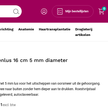
0
Voeg toe aan winkelmandje
-
+
Mijn bestellijsten
nrichting
Anatomie
Haartransplantatie
Drogisterij
artikelen
enlus 16 cm 5 mm diameter
met 5 mm lus voor het uitscheppen van oorsmeer uit de gehoorgang.
e naar buiten zonder hem dieper aan te drukken. Roestvrijstaal
 geleverd, autoclaveerbaar.
31