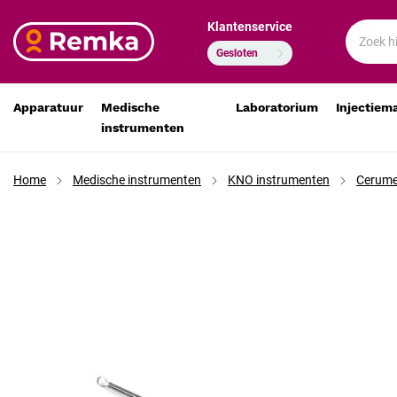
Klantenservice
Billeau oor/cerumenlus 16 cm 5 mm diameter
€ 18,53
€ 15,31
Gesloten
Apparatuur
Medische
Laboratorium
Injectiem
instrumenten
Home
Medische instrumenten
KNO instrumenten
Cerume