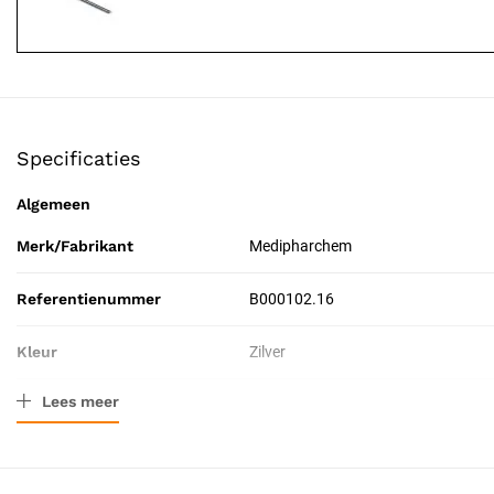
Specificaties
Algemeen
Merk/Fabrikant
Medipharchem
Referentienummer
B000102.16
Kleur
Zilver
Lees meer
Materiaal
Roestvrij staal
Afmeting
16 cm