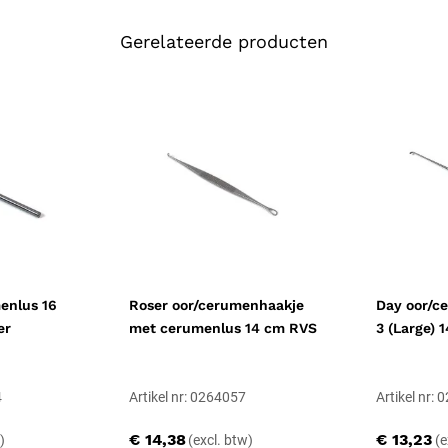
Maatkeuze: 5 mm l
De Billeau reeks heeft lusdiame
Gerelateerde producten
gehoorgangen en bij kinderen; ee
ruimte. Deze uitvoering heeft ee
Toepassingen in KN
Ingezet bij het verwijderen van
praktijk en bij de huisarts. Vaa
oorspeculumset
voor zicht. Bij
Materiaal en duur
sioneel, Latexvrij
Vervaardigd uit roestvrijstaal 
herbruikbaar niet-steriel medisch
voorzichtige hantering om vervo
menlus 16
Roser oor/cerumenhaakje
Day oor/c
metaalovergevoeligheid is voorzi
er
met cerumenlus 14 cm RVS
3 (Large) 
Reiniging en stooms
Direct na gebruik reinigen om a
4
Artikel nr: 0264057
Artikel nr:
desinfecterende wasmachine; ultr
€ 14,38
€ 13,23
minuten in een geschikte sterili