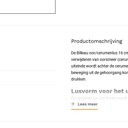
Productomschrijving
De Billeau oor/cerumenlus 16 c
verwijderen van oorsmeer (ceru
uiteinde wordt achter de cerume
beweging uit de gehoorgang komt
drukken.
Lusvorm voor het 
De gesloten lus van 5 mm word
Lees meer
het smeer wordt meegenomen. An
lus het cerumen juist naar buit
gebruik onder zicht.