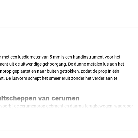
m met een lusdiameter van 5 mm is een handinstrument voor het
men) uit de uitwendige gehoorgang. De dunne metalen lus aan het
nprop geplaatst en naar buiten getrokken, zodat de prop in één
. De lusvorm schept het smeer eruit zonder het verder aan te
uitscheppen van cerumen
t voorbij de cerumenprop gebracht en daarna terugbewogen, waardoor
ders dan een wattenstokje dat de prop dieper aandrukt, schept de
en. De afgeronde draad ontziet de gehoorgangwand bij voorzichtig