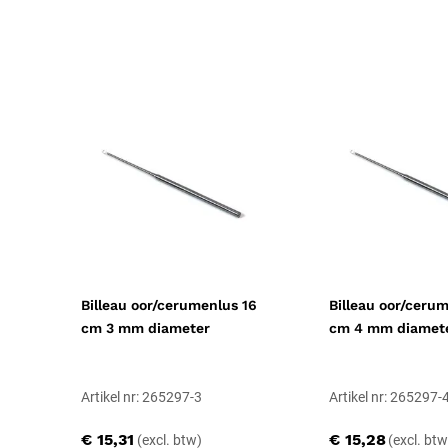
Verpakkingstype
Stuk
Toepassing
Preventief
Probleem
Oorklachten
Resorbeerbaar (hechtdraad)
Nee
Behandeling
Reinigen
Geschiktheid
Herbruikbaar, Steriliseerbaar, Profes
Uitvoering
Niet steriel, Oor
Billeau oor/cerumenlus 16
Billeau oor/ceru
cm 3 mm diameter
cm 4 mm diamet
Certificering
CE-gecertificeerd
Artikel nr: 265297-3
Artikel nr: 265297-
Maat
5
€ 15,31
€ 15,28
Soort
Medische instrumenten