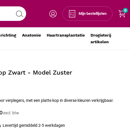
0
Voeg toe aan winkelmandje
-
+
Mijn bestellijsten
nrichting
Anatomie
Haartransplantatie
Drogisterij
artikelen
op Zwart - Model Zuster
r verplegers, met een platte kop in diverse kleuren verkrijgbaar.
0
Levertijd gemiddeld 2-5 werkdagen