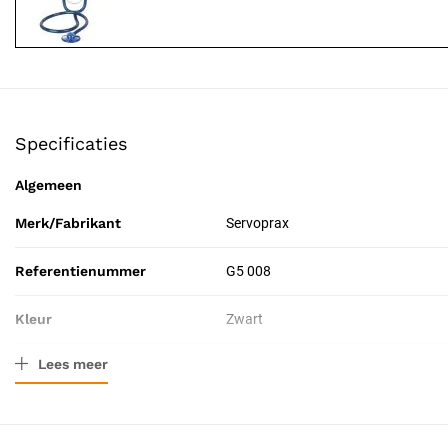
Specificaties
Algemeen
Merk/Fabrikant
Servoprax
Referentienummer
G5 008
Kleur
Zwart
Lees meer
Verpakkingstype
Doos
Leeftijdscategorie
Volwassenen (20-64 jaar)