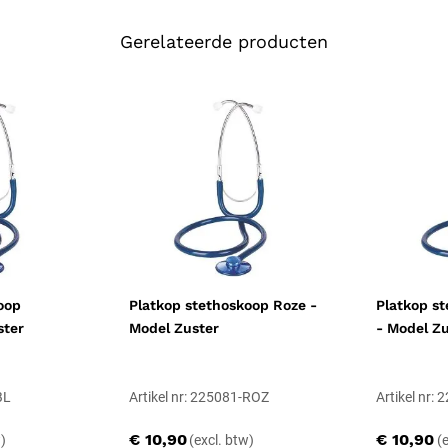
Slanglengte: 110 cm
Gerelateerde producten
Borststuk: diameter 45 
Metalen beugel met anti-
Latex- en nikkelvrij
Toepassing
De platte kop laat zich onder e
handmatige auscultatie. Daarmee
verpleegkundige controles.
Andere uitvoeringe
Dit model is in meerdere kleure
stethoscoop Model Anesthesie
m
oop
Platkop stethoskoop Roze -
Platkop s
ster
Model Zuster
- Model Z
BL
Artikel nr: 225081-ROZ
Artikel nr:
€ 10,90
€ 10,90