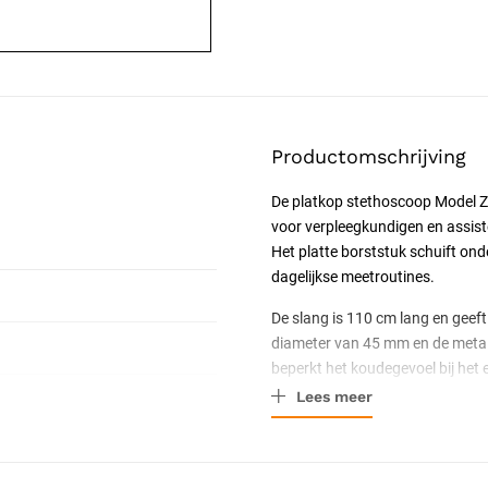
Productomschrijving
De platkop stethoscoop Model Zu
voor verpleegkundigen en assist
Het platte borststuk schuift on
dagelijkse meetroutines.
De slang is 110 cm lang en geef
diameter van 45 mm en de metal
beperkt het koudegevoel bij het e
Lees meer
Specificaties
Type: platkop stethoscoo
Kleur: zwart