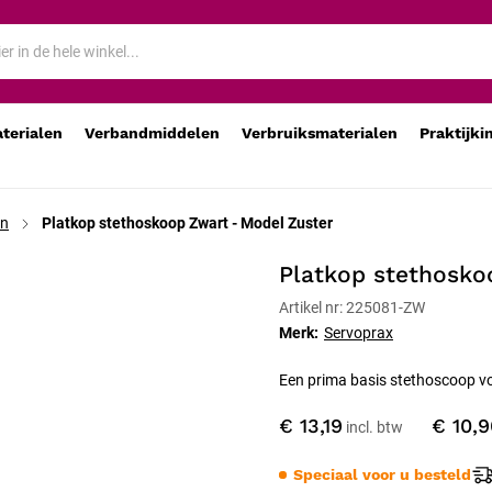
aterialen
Verbandmiddelen
Verbruiksmaterialen
Praktijki
en
Platkop stethoskoop Zwart - Model Zuster
Platkop stethosko
Artikel nr: 225081-ZW
Merk:
Servoprax
Een prima basis stethoscoop voo
€ 13,19
€ 10,9
Speciaal voor u besteld