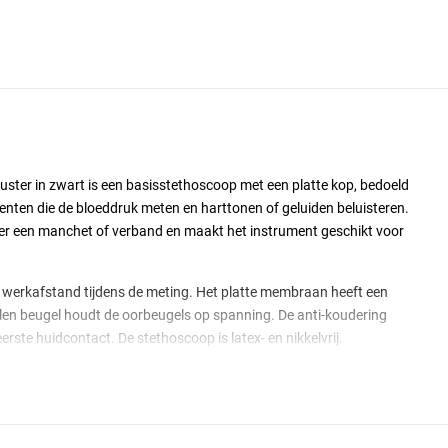
ster in zwart is een basisstethoscoop met een platte kop, bedoeld
enten die de bloeddruk meten en harttonen of geluiden beluisteren.
der een manchet of verband en maakt het instrument geschikt voor
t werkafstand tijdens de meting. Het platte membraan heeft een
en beugel houdt de oorbeugels op spanning. De anti-koudering
erste huidcontact. De stethoscoop is latex- en nikkelvrij.
p, Model Zuster