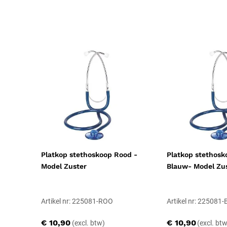
Toepassing
Diagnostisch
Resorbeerbaar (hechtdraad)
Nee
Geschiktheid
Herbruikbaar, Latexvrij
Certificering
CE-gecertificeerd
Soort
Medische instrumenten
Platkop stethoskoop Rood -
Platkop stethosk
Model Zuster
Blauw- Model Zu
Artikel nr: 225081-ROO
Artikel nr: 225081-
€ 10,90
€ 10,90