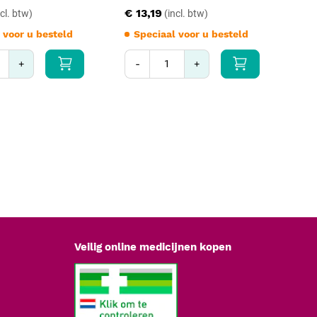
€ 13,19
€ 1
 voor u besteld
Speciaal voor u besteld
S
+
-
+
-
Veilig online medicijnen kopen