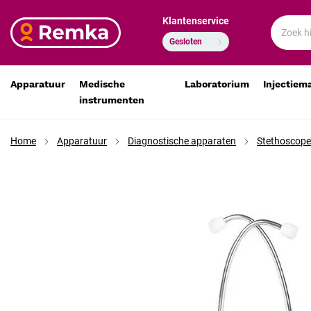
Klantenservice
Platkop stethoskoop Zwart - Model Zuster
€ 13,19
€ 10,90
Gesloten
Apparatuur
Medische
Laboratorium
Injectiem
instrumenten
Home
Apparatuur
Diagnostische apparaten
Stethoscop