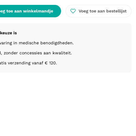
eg toe aan winkelmandje
Voeg toe aan bestellijst
keuze is
rvaring in medische benodigdheden.
d, zonder concessies aan kwaliteit.
atis verzending vanaf € 120.