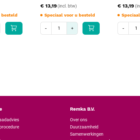
€ 13,19
€ 13,19
 besteld
Speciaal voor u besteld
Speciaal
-
+
-
e
Remka B.V.
raadadvies
Over ons
lprocedure
Duurzaamheid
Samenwerkingen