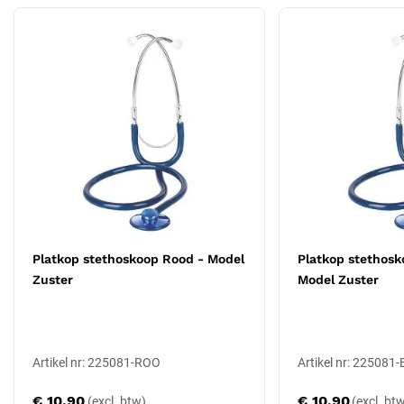
Specificaties
Type: platkop stethoscoop, Model Zuster
Kleur: groen
Slanglengte: 110 cm
Borststuk: diameter 45 mm, plat membraan
Metalen beugel met anti-koudering
Latex- en nikkelvrij
Toepassing
De platte kop laat zich onder een bloeddrukmanchet of onder
verband schuiven tijdens een handmatige auscultatie. Daarmee is
de stethoscoop bruikbaar bij de bloeddrukmeting en bij algemene
Platkop stethoskoop Rood - Model
Platkop stethos
verpleegkundige controles.
Zuster
Model Zuster
Andere uitvoeringen
Dit model is in meerdere kleuren beschikbaar. Voor toepassingen
rond anesthesie bestaat de
platkop stethoscoop Model Anesthesie
Artikel nr: 225081-ROO
Artikel nr: 225081-
met Luer-Lock aansluiting.
€ 10,90
€ 10,90