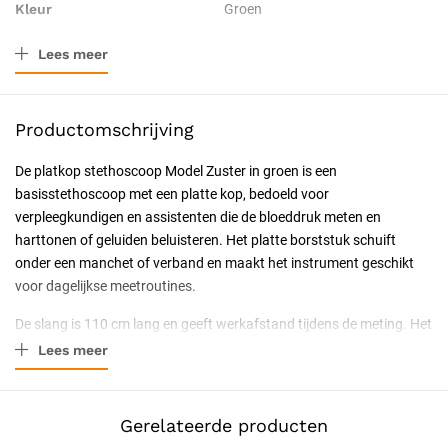
Kleur
Groen
Lees meer
Verpakkingstype
Doos
Leeftijdscategorie
Volwassenen (20-64 jaar)
Productomschrijving
Toepassing
Diagnostisch
De platkop stethoscoop Model Zuster in groen is een
basisstethoscoop met een platte kop, bedoeld voor
Resorbeerbaar (hechtdraad)
Nee
verpleegkundigen en assistenten die de bloeddruk meten en
harttonen of geluiden beluisteren. Het platte borststuk schuift
Geschiktheid
Herbruikbaar, Latexvrij
onder een manchet of verband en maakt het instrument geschikt
voor dagelijkse meetroutines.
Certificering
CE-gecertificeerd
De slang is 110 cm lang en geeft werkafstand tijdens de meting. Het
Soort
Medische instrumenten
platte membraan heeft een diameter van 45 mm en de metalen
Lees meer
beugel houdt de oorbeugels op spanning. De anti-koudering beperkt
het koudegevoel bij het eerste huidcontact. De stethoscoop is latex-
en nikkelvrij.
Gerelateerde producten