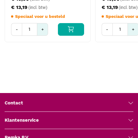
€ 13,19
€ 13,19
Speciaal voor u besteld
Speciaal voor 
-
+
-
+
Contact
Klantenservice
Remka B.V.