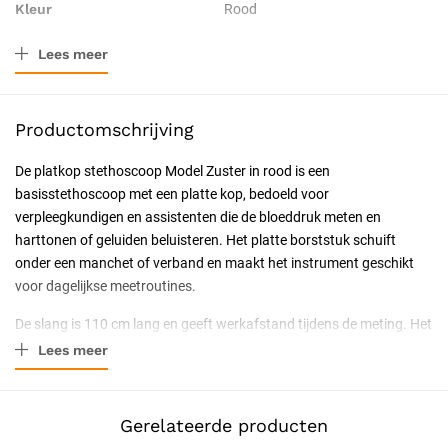
Kleur
Rood
Lees meer
Verpakkingstype
Doos
Leeftijdscategorie
Volwassenen (20-64 jaar)
Productomschrijving
Toepassing
Diagnostisch
De platkop stethoscoop Model Zuster in rood is een
basisstethoscoop met een platte kop, bedoeld voor
Resorbeerbaar (hechtdraad)
Nee
verpleegkundigen en assistenten die de bloeddruk meten en
harttonen of geluiden beluisteren. Het platte borststuk schuift
Geschiktheid
Herbruikbaar, Latexvrij
onder een manchet of verband en maakt het instrument geschikt
voor dagelijkse meetroutines.
Certificering
CE-gecertificeerd
De slang is 110 cm lang en geeft werkafstand tijdens de meting. Het
Soort
Medische instrumenten
platte membraan heeft een diameter van 45 mm en de metalen
Lees meer
beugel houdt de oorbeugels op spanning. De anti-koudering beperkt
het koudegevoel bij het eerste huidcontact. De stethoscoop is latex-
en nikkelvrij.
Gerelateerde producten