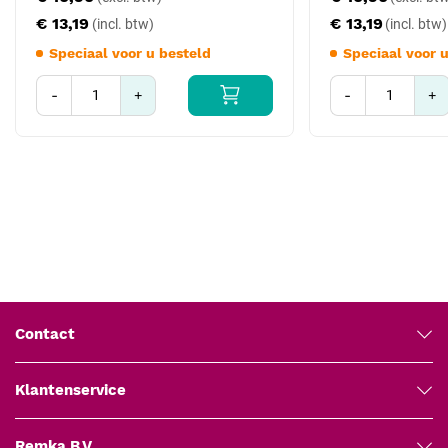
€ 13,19
€ 13,19
Speciaal voor u besteld
Speciaal voor 
-
+
-
+
Contact
Klantenservice
Remka B.V.