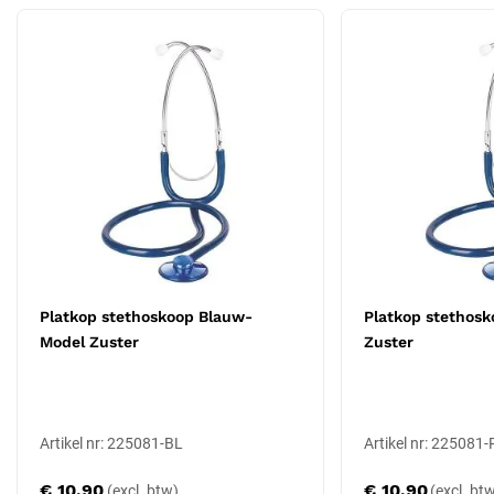
Specificaties
Type: platkop stethoscoop, Model Zuster
Kleur: rood
Slanglengte: 110 cm
Borststuk: diameter 45 mm, plat membraan
Metalen beugel met anti-koudering
Latex- en nikkelvrij
Toepassing
De platte kop laat zich onder een bloeddrukmanchet of onder
verband schuiven tijdens een handmatige auscultatie. Daarmee is
de stethoscoop bruikbaar bij de bloeddrukmeting en bij algemene
Platkop stethoskoop Blauw-
Platkop stethosk
verpleegkundige controles.
Model Zuster
Zuster
Andere uitvoeringen
Dit model is in meerdere kleuren beschikbaar. Voor toepassingen
rond anesthesie bestaat de
platkop stethoscoop Model Anesthesie
Artikel nr: 225081-BL
Artikel nr: 225081
met Luer-Lock aansluiting.
€ 10,90
€ 10,90