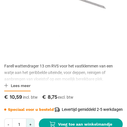
Farell wattendrager 13 cm RVS voor het vastklemmen van een
watje aan het geribbelde uiteinde, voor deppen, reinigen of
aanbrengen van vloeistof op een moeilijk bereikbare plek.
Lees meer
Herbruikbaar alternatief voor wattenstokjes. Roestvrijstaal volgens
ISO 7153-1, niet-steriel geleverd.
€ 10,59
€ 8,75
Speciaal voor u besteld
Levertijd gemiddeld 2-5 werkdagen
Voeg toe aan winkelmandje
-
+