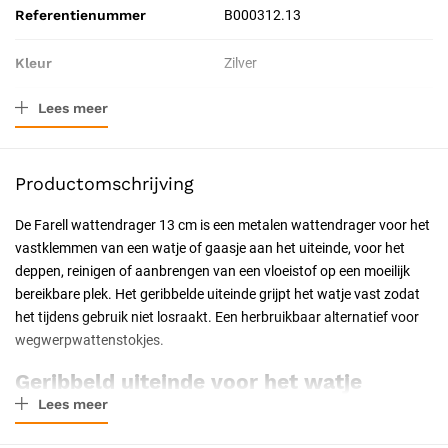
Referentienummer
B000312.13
Kleur
Zilver
Lees meer
Materiaal
Roestvrij staal
Afmeting
13 cm
Productomschrijving
Verpakkingstype
Stuk
De Farell wattendrager 13 cm is een metalen wattendrager voor het
vastklemmen van een watje of gaasje aan het uiteinde, voor het
Resorbeerbaar (hechtdraad)
Nee
deppen, reinigen of aanbrengen van een vloeistof op een moeilijk
bereikbare plek. Het geribbelde uiteinde grijpt het watje vast zodat
Geschiktheid
Herbruikbaar, Steriliseerbaar
het tijdens gebruik niet losraakt. Een herbruikbaar alternatief voor
wegwerpwattenstokjes.
Uitvoering
Niet steriel
Geribbeld uiteinde voor het watje
Certificering
CE-gecertificeerd
Lees meer
Het uiteinde van de wattendrager is geribbeld of gekarteld, zodat
een om de tip gewikkeld watje stevig vast blijft zitten tijdens het
Soort
Medische instrumenten