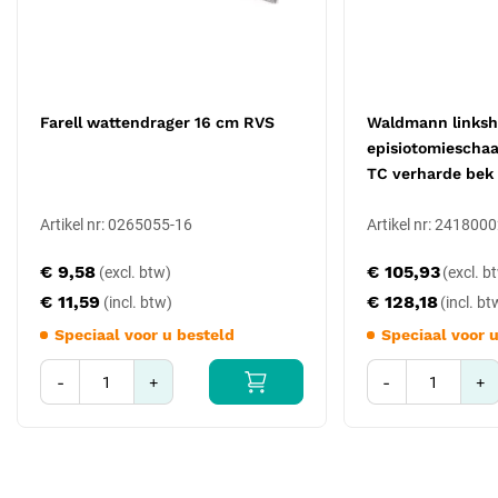
Specificaties
Producttype: Farell wattendrager
Lengte: 13 cm
Farell wattendrager 16 cm RVS
Waldmann linksh
Werkuiteinde: geribbeld voor het vastklemmen van een watje
episiotomieschaa
Materiaal: roestvrijstaal volgens ISO 7153-1:2016 en EN
TC verharde bek
10088-3:2014
Steriliteit: niet-steriel geleverd
Artikel nr: 0265055-16
Artikel nr: 241800
Sterilisatie: stoomsterilisatie bij 134 °C, minimaal 3 minuten
Reiniging: machinaal in een desinfecterende wasmachine,
€ 9,58
€ 105,93
ultrasoon ondersteunend
€ 11,59
€ 128,18
CE-markering: medisch hulpmiddel
Speciaal voor u besteld
Speciaal voor 
EAN: 8719169002733
Artikelnummer leverancier: B000312.13
-
+
-
+
Garantie: 5 jaar fabrieksgarantie
Fabrikant: Medipharchem