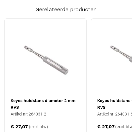
neemt de behandelaar een representatief huidbiopt met een
Certificering
CE-gecertificeerd
Gerelateerde producten
gestandaardiseerde diameter, geschikt voor histologisch of
microbiologisch onderzoek. Een grotere diameter geeft meer
Soort
Medische instrumenten
weefsel maar een grotere wond.
Maatkeuze: 7 mm
De Keyes reeks loopt van
2 mm
tot
8 mm
in diameter. Een kleine
stans (
2 mm
,
3 mm
) geeft een klein biopt dat vaak zonder hechting
geneest; een grotere stans (
6 mm
,
8 mm
) levert meer weefsel maar
vraagt doorgaans een hechting. Deze uitvoering is 7 mm.
Toepassingen in dermatologie
Standaard ingezet bij stansbiopsie in de dermatologie en bij
huisartsen die kleine huidingrepen verrichten, voor het verkrijgen
van weefsel ter diagnose van huidaandoeningen. Gebruikt na lokale
Keyes huidstans diameter 2 mm
Keyes huidstans
verdoving; de wond wordt afhankelijk van de diameter al dan niet
RVS
RVS
gehecht.
Artikel nr: 264031-2
Artikel nr: 264031-
Materiaal en duurzaamheid
€ 27,07
€ 27,07
Vervaardigd uit roestvrijstaal volgens ISO 7153-1:2016 en EN