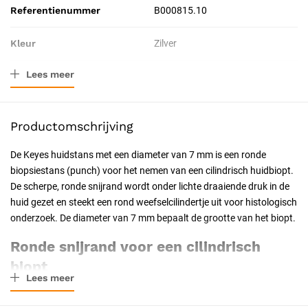
Referentienummer
B000815.10
Kleur
Zilver
Lees meer
Materiaal
Roestvrij staal
Afmeting
10 cm
Productomschrijving
Verpakkingstype
Stuk
De Keyes huidstans met een diameter van 7 mm is een ronde
biopsiestans (punch) voor het nemen van een cilindrisch huidbiopt.
Toepassing
Chirurgisch
De scherpe, ronde snijrand wordt onder lichte draaiende druk in de
huid gezet en steekt een rond weefselcilindertje uit voor histologisch
Resorbeerbaar (hechtdraad)
Nee
onderzoek. De diameter van 7 mm bepaalt de grootte van het biopt.
Geschiktheid
Herbruikbaar, Steriliseerbaar,
Ronde snijrand voor een cilindrisch
Professioneel, Latexvrij
biopt
Lees meer
De holle, scherp geslepen ronde snijrand snijdt bij een draaiende
Uitvoering
Niet steriel
beweging een cilindrisch stukje huid uit tot in de subcutis. Daarmee