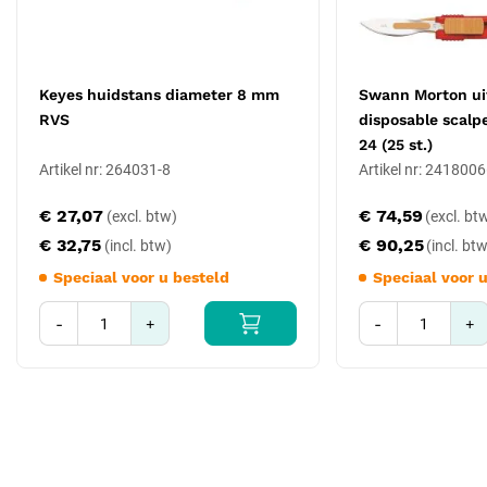
gesteriliseerd worden.
Specificaties
Keyes huidstans diameter 8 mm
Swann Morton ui
Producttype: Keyes huidstans (biopsiestans)
RVS
disposable scalpel
Diameter: 7 mm
24 (25 st.)
Lengte: 10 cm
Artikel nr: 264031-8
Artikel nr: 241800
Werkuiteinde: holle ronde snijrand
Materiaal: roestvrijstaal volgens ISO 7153-1:2016 en EN
€ 27,07
€ 74,59
10088-3:2014
€ 32,75
€ 90,25
Steriliteit: niet-steriel geleverd
Speciaal voor u besteld
Speciaal voor 
Sterilisatie: stoomsterilisatie bij 134 °C, minimaal 3 minuten
Reiniging: machinaal in een desinfecterende wasmachine,
-
+
-
+
ultrasoon ondersteunend
CE-markering: medisch hulpmiddel
EAN: 8719169003990
Artikelnummer leverancier: B000815.10
Garantie: 5 jaar fabrieksgarantie
Fabrikant: Medipharchem