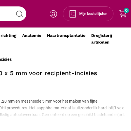
0
Voeg toe aan winkelmandje
-
+
Mijn bestellijsten
nrichting
Anatomie
Haartransplantatie
Drogisterij
artikelen
ncisies
0 x 5 mm voor recipient-incisies
1,20 mm en messneede 5 mm voor het maken van fijne
DHI procedures. Het sapphire-materiaal is uitzonderlijk hard, blijft vele
olledig autoclaveerbaar. Gemonteerd op een geschikt bladehandle (art.
or klinisch gebruik.