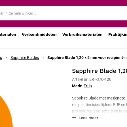
aterialen
Verbandmiddelen
Verbruiksmaterialen
Praktijki
es
Sapphire Blades
Sapphire Blade 1,20 x 5 mm voor recipient-i
Sapphire Blade 1,2
Artikel nr: ERT-370-120
Merk:
Ertip
Sapphire Blade met meslengte 
recipientincisies tijdens FUE en 
procedures lang scherp en is v
Lees meer
180-XXX of titanium 370-101) vo