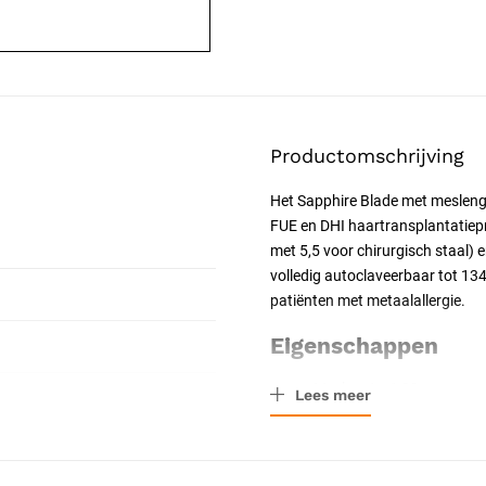
Productomschrijving
Het Sapphire Blade met meslengt
FUE en DHI haartransplantatiepr
met 5,5 voor chirurgisch staal) 
volledig autoclaveerbaar tot 13
patiënten met metaalallergie.
Eigenschappen
Meslengte: 1,20 mm
Lees meer
Messneede: 5 mm
Materiaal: synthetische sa
Mohs-hardheid 9 (uitzonde