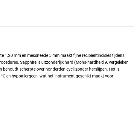
e 1,20 mm en messneede 5 mm maakt fijne recipientincisies tijdens
ocedures. Sapphire is uitzonderlijk hard (Mohs-hardheid 9, vergeleken
en behoudt scherpte over honderden cycli zonder herslijpen. Het is
4 °C en hypoallergeen, wat het instrument geschikt maakt voor
pphire-kristal
rlijk hard, behoudt scherpte over vele procedures)