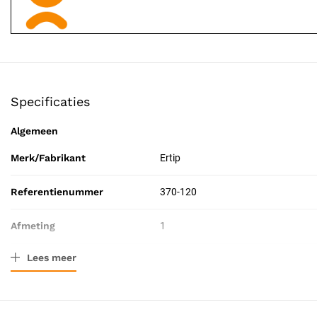
Specificaties
Algemeen
Merk/Fabrikant
Ertip
Referentienummer
370-120
Afmeting
1
Lees meer
Resorbeerbaar (hechtdraad)
Nee
Lengte
5 mm