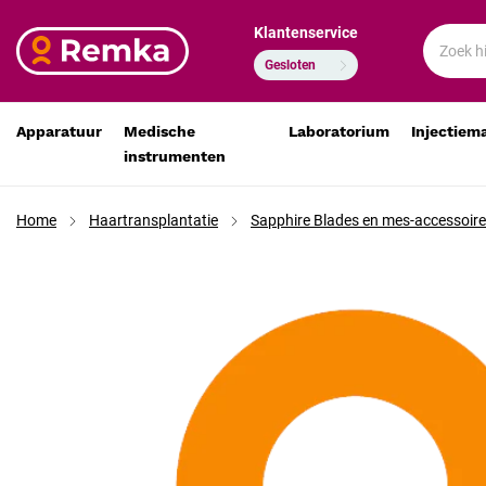
Klantenservice
Sapphire Blade 1,20 x 5 mm voor recipient-incisies
€ 78,65
€ 65,00
Gesloten
Apparatuur
Medische
Laboratorium
Injectiem
instrumenten
Home
Haartransplantatie
Sapphire Blades en mes-accessoir