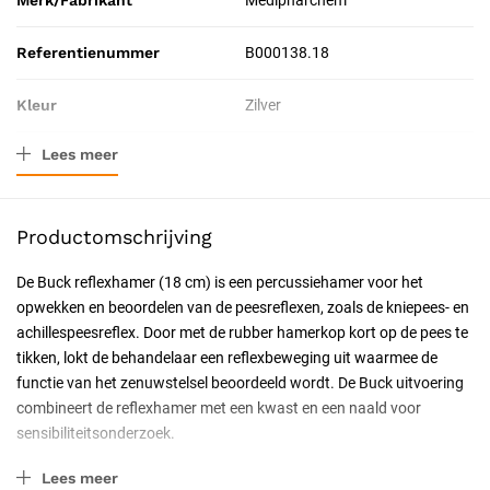
Merk/Fabrikant
Medipharchem
Referentienummer
B000138.18
Kleur
Zilver
Lees meer
Materiaal
Roestvrij staal
Afmeting
18 cm
Productomschrijving
Verpakkingstype
Stuk
De Buck reflexhamer (18 cm) is een percussiehamer voor het
opwekken en beoordelen van de peesreflexen, zoals de kniepees- en
Toepassing
Diagnostisch
achillespeesreflex. Door met de rubber hamerkop kort op de pees te
tikken, lokt de behandelaar een reflexbeweging uit waarmee de
Resorbeerbaar (hechtdraad)
Nee
functie van het zenuwstelsel beoordeeld wordt. De Buck uitvoering
combineert de reflexhamer met een kwast en een naald voor
Geschiktheid
Herbruikbaar, Professioneel,
sensibiliteitsonderzoek.
Particulier
Buck model en hamerkop
Lees meer