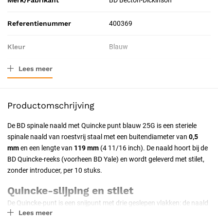
Merk/Fabrikant
BD Becton-Dickinson
Referentienummer
400369
Kleur
Blauw
Lees meer
Materiaal
Roestvrij staal
Verpakkingstype
Doos
Productomschrijving
Toepassing
Therapeutisch
De BD spinale naald met Quincke punt blauw 25G is een steriele
spinale naald van roestvrij staal met een buitendiameter van
0,5
Resorbeerbaar (hechtdraad)
Nee
mm
en een lengte van
119 mm
(4 11/16 inch). De naald hoort bij de
BD Quincke-reeks (voorheen BD Yale) en wordt geleverd met stilet,
Geschiktheid
Voor eenmalig gebruik,
zonder introducer, per 10 stuks.
Professioneel, Latexvrij
Quincke-slijping en stilet
Uitvoering
Steriel
De Quincke-punt is een snijpunt met drie geslepen vlakken: de naald
Lees meer
snijdt de dura in plaats van de vezels opzij te duwen. Dat vraagt