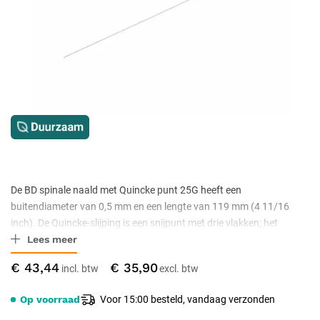
De BD spinale naald met Quincke punt 25G heeft een
buitendiameter van 0,5 mm en een lengte van 119 mm (4 11/16
inch). De Quincke-slijping is een snijpunt met drie vlakken; het
Lees meer
bijgeleverde stilet sluit het lumen af tijdens het inbrengen. De hub is
blauw gekleurd volgens de BD-kleurcodering voor 25G en scharniert
€ 43,44
€ 35,90
op een key/slot-aansluiting die de stand van de punt kenbaar
houdt. De naald is steriel, bedoeld voor eenmalig gebruik en wordt
Op voorraad
Voor 15:00 besteld, vandaag verzonden
geleverd zonder introducer, per 10 stuks.