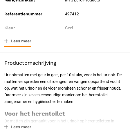
Merk/Fabrikant
MTS Euro Products
Referentienummer
497412
Kleur
Geel
Lees meer
Materiaal
Kunststof
Afmeting
17 cm
Productomschrijving
Verpakkingstype
Pak
Urinoirmatten met geur in geel, per 10 stuks, voor in het urinoir. De
matten verspreiden een citroengeur en vangen opspattend vocht
Resorbeerbaar (hechtdraad)
Nee
op, wat het urinoir en de vloer eromheen schoner en frisser houdt.
Daarmee zijn ze een eenvoudige manier om het herentoilet
Certificering
CE-gecertificeerd
aangenamer en hygiënischer te maken.
Soort
Persoonlijke
Voor het herentoilet
beschermingsmiddelen
De matten zijn gemaakt voor in het urinoir op herentoiletten in
Lees meer
horeca, kantoren, scholen, stations en openbare gebouwen. Ze