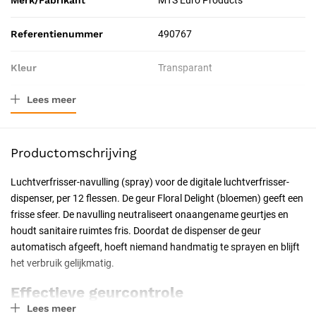
Merk/Fabrikant
MTS Euro Products
Referentienummer
490767
Kleur
Transparant
Lees meer
Materiaal
Vloeistof
Verpakkingstype
Doos
Productomschrijving
Inhoud
100 ml
Luchtverfrisser-navulling (spray) voor de digitale luchtverfrisser-
dispenser, per 12 flessen. De geur Floral Delight (bloemen) geeft een
Resorbeerbaar (hechtdraad)
Nee
frisse sfeer. De navulling neutraliseert onaangename geurtjes en
houdt sanitaire ruimtes fris. Doordat de dispenser de geur
Certificering
CE-gecertificeerd
automatisch afgeeft, hoeft niemand handmatig te sprayen en blijft
het verbruik gelijkmatig.
Effectieve geurcontrole
Lees meer
De spray bevat een geurneutraliserende formule die onaangename