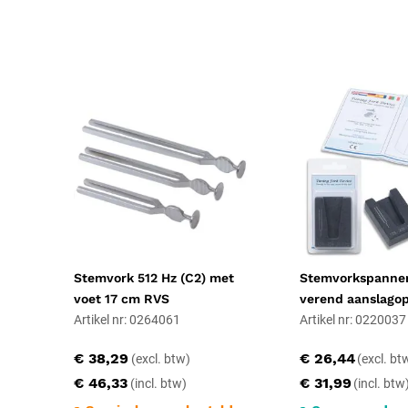
Verpakkingstype
Stuk
Toepassing
Diagnostisch
Probleem
Diabetische voet
Resorbeerbaar (hechtdraad)
Nee
Geschiktheid
Herbruikbaar, Steriliseerbaar, Profess
Uitvoering
Niet steriel
Certificering
CE-gecertificeerd
Stemvork 512 Hz (C2) met
Stemvorkspanne
voet 17 cm RVS
verend aanslago
Artikel nr: 0264061
Artikel nr: 0220037
Soort
Medische instrumenten
€ 38,29
€ 26,44
€ 46,33
€ 31,99