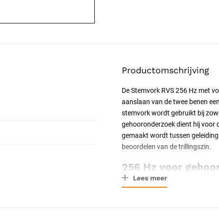
Productomschrijving
De Stemvork RVS 256 Hz met voe
aanslaan van de twee benen een
stemvork wordt gebruikt bij zowe
gehooronderzoek dient hij voor
gemaakt wordt tussen geleidings-
beoordelen van de trillingszin.
256 Hz voor gehoor
Lees meer
De toon van 256 Hz is afgestem
zachte ondergrond of met een
s
gehooronderzoek wordt de stemv