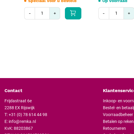
Speciaal voor u besteld
Op voorraad
-
+
-
+
Contact
Klantenservic
Frijdastraat 6e
Inkoop- en voor
2288 EX Rijswijk
Bestel- en betaa
T:
+31 (0) 78 614 44 98
Voorraadbeheer
E:
info@remka.nl
Betalen op reken
KvK: 88203867
Retourneren