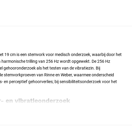
t 19 cm is een stemvork voor medisch onderzoek, waarbij door het
 harmonische trilling van 256 Hz wordt opgewekt. De 256 Hz
l gehooronderzoek als het testen van de vibratiezin. Bij
 de stemvorkproeven van Rinne en Weber, waarmee onderscheid
 en perceptief gehoorverlies; bij sensibiliteitsonderzoek voor het
- en vibratieonderzoek
d op deze toepassing. De stemvork wordt aangeslagen tegen een
temvorkspanner
en daarna op de juiste plek geplaatst. Bij
ork bij het oor of op het bot gehouden.