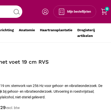
0
Voeg toe aan winkelmandje
-
+
Mijn bestellijsten
nrichting
Anatomie
Haartransplantatie
Drogisterij
artikelen
met voet 19 cm RVS
19 cm: stemvork van 256 Hz voor gehoor- en vibratieonderzoek. De
 bij gehoor- en vibratieonderzoek. Uitvoering in roestvrijstaal;
alcohol, niet-steriel geleverd.
,29