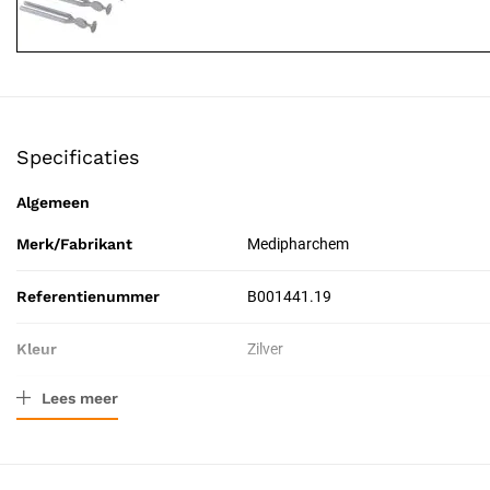
Specificaties
Algemeen
Merk/Fabrikant
Medipharchem
Referentienummer
B001441.19
Kleur
Zilver
Lees meer
Materiaal
Roestvrij staal
Afmeting
19 cm