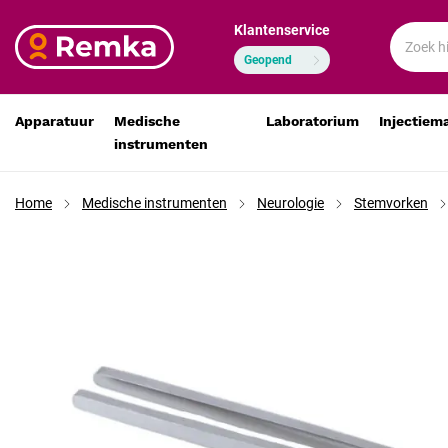
Klantenservice
Stemvork 256 Hz met voet 19 cm RVS
€ 46,33
€ 38,29
Geopend
Apparatuur
Medische
Laboratorium
Injectiem
instrumenten
Home
Medische instrumenten
Neurologie
Stemvorken