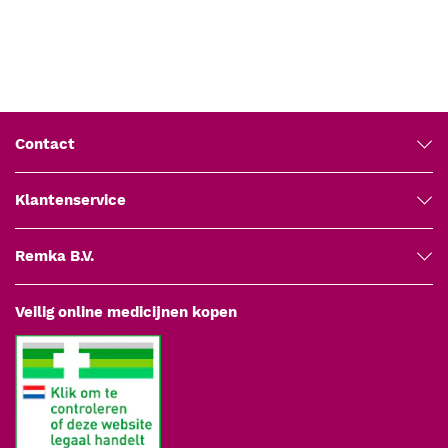
Specificaties
Producttype: Schimmelbusch oorspuit (zuigerspuit voor
oorlavage)
Inhoud: 100 cc
Aanzetten: 3 verwisselbaar
Inclusief: opbergdoos
Contact
Materiaal: roestvrijstaal met rubberen afdichtring
Steriliteit: niet-steriel geleverd
Klantenservice
Sterilisatie: metalen delen stoomsteriliseerbaar bij 134 °C;
afdichtring controleren
Reiniging: handmatig doorspoelen met water en mild
Remka B.V.
reinigingsmiddel
CE-markering: medisch hulpmiddel
Veilig online medicijnen kopen
EAN: 8719169018796
Artikelnummer leverancier: B001132.19
Garantie: 5 jaar fabrieksgarantie
Fabrikant: Medipharchem