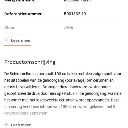
Merk/Fabrikant
Medipharchem
Referentienummer
B001132.19
Kleur
Zilver
Lees meer
Materiaal
Roestvrij staal
Afmeting
19 cm
Productomschrijving
Verpakkingstype
Doos
De Schimmelbusch oorspuit 100 cc is een metalen zuigerspuit voor
het uitspoelen van de gehoorgang (oorlavage) om cerumen en
Inhoud
100 ml
debris te verwijderen. De zuiger duwt lauwwarm water onder
gecontroleerde druk door een opzetstuk in de gehoorgang, waarna
Toepassing
Therapeutisch
het water met het losgeweekte cerumen wordt opgevangen. Deze
uitvoering heeft een inhoud van 100 cc en wordt geleverd met 3
Probleem
Oorklachten
verwisselbare aanzetten.
Resorbeerbaar (hechtdraad)
Nee
Zuigerspuit voor gecontroleerde
Lees meer