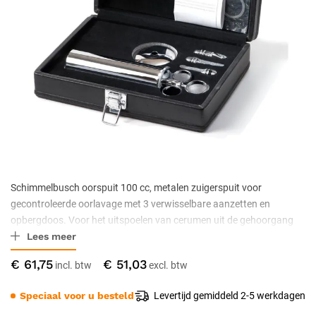
Schimmelbusch oorspuit 100 cc, metalen zuigerspuit voor
gecontroleerde oorlavage met 3 verwisselbare aanzetten en
opbergdoos. Voor het uitspoelen van cerumen uit de gehoorgang
Lees meer
met water op lichaamstemperatuur. Roestvrijstaal met rubberen
afdichtring, niet-steriel geleverd.
€ 61,75
€ 51,03
Speciaal voor u besteld
Levertijd gemiddeld 2-5 werkdagen