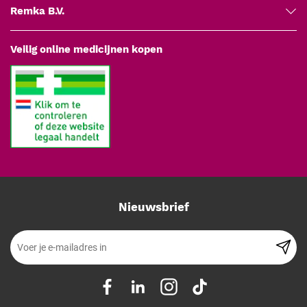
Ellis-handvat (art. 180-000) van 12 cm is geschikt voor
Remka B.V.
algemeen werk; voor de crownzone is het Robbins-handvat
(art. 180-001 of 180-002) van 15 cm prettiger door de
Veilig online medicijnen kopen
langere reach. Voor klinieken die titanium prefereren is het
titanium handvat (art. 370-101) een hypoallergeen
alternatief. Maak de incisie onder de juiste hoek voor de zone,
met de meslengte zijdelings georiënteerd voor parallel-met-
haar plaatsing. De assistent volgt de chirurg met geladen
implanters voor directe graftplaatsing.
Compatibiliteit en kruisverwijzingen
Ellis blade handle 12 cm RVS (art. 180-000)
Robbins blade handle 15 cm zilver (art. 180-001) of
Nieuwsbrief
goud (art. 180-002)
Blade handle 13 cm met tungsten carbide tip (art. 180-
010)
Titanium handvat (art. 370-101), hypoallergene optie
Alternatief disposable: CTS Pocket Blades (art. 181-
XXX)
Implanters voor graftplaatsing: Incuram (art. 192-