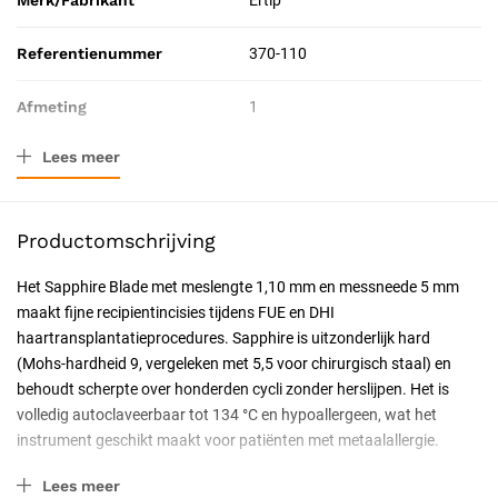
Merk/Fabrikant
Ertip
Referentienummer
370-110
Afmeting
1
Lees meer
Resorbeerbaar (hechtdraad)
Nee
Lengte
5 mm
Productomschrijving
Catalogus pagina
61
Het Sapphire Blade met meslengte 1,10 mm en messneede 5 mm
maakt fijne recipientincisies tijdens FUE en DHI
Geschiktheid
Herbruikbaar, Steriliseerbaar
haartransplantatieprocedures. Sapphire is uitzonderlijk hard
(Mohs-hardheid 9, vergeleken met 5,5 voor chirurgisch staal) en
behoudt scherpte over honderden cycli zonder herslijpen. Het is
volledig autoclaveerbaar tot 134 °C en hypoallergeen, wat het
instrument geschikt maakt voor patiënten met metaalallergie.
Eigenschappen
Lees meer