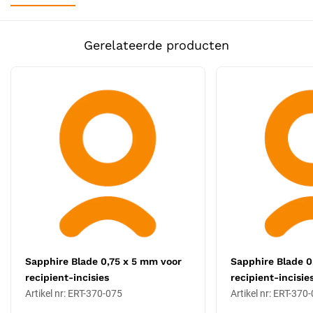
Meslengte: 1,10 mm
Messneede: 5 mm
Gerelateerde producten
Materiaal: synthetische sapphire-kristal
Mohs-hardheid 9 (uitzonderlijk hard, behoudt scherpte over
vele procedures)
Volledig autoclaveerbaar tot 134 °C
Hypoallergeen voor patiënten met metaalallergie
Gemonteerd op bladehandle (art. 180-XXX of 370-101
titanium)
.
Meslengte 1,10 mm
: voor de tussenzone tussen hairline en
crown bij twee-haargrafts. Dit is de meest gebruikte diameter
in een gemiddelde FUE / DHI procedure.
Messneede 5 mm
:
De 5 mm lengte is de standaard voor patiënten met
gemiddelde tot dunne huiddikte. Het kortere mes geeft
minder kans op te diepe penetratie in zones waar de huid dun
Sapphire Blade 0,75 x 5 mm voor
Sapphire Blade 0
is, zoals de vertex of frontale hairline. Klinieken werken
recipient-incisies
recipient-incisie
doorgaans met een set van zes tot tien Sapphire Blades in
Artikel nr: ERT-370-075
Artikel nr: ERT-370
oplopende mes-lengtes, om binnen één procedure
verschillende zones (hairline, midscalp, crown) optimaal te