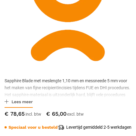
Sapphire Blade met meslengte 1,10 mm en messneede 5 mm voor
het maken van fijne recipientincisies tijdens FUE en DHI procedures.
Het sapphire-materiaal is uitzonderlijk hard, blijft vele procedures
Lees meer
lang scherp en is volledig autoclaveerbaar. Gemonteerd op een
geschikt bladehandle (art. 180-XXX of titanium 370-101) voor
€ 78,65
€ 65,00
klinisch gebruik.
Speciaal voor u besteld
Levertijd gemiddeld 2-5 werkdagen