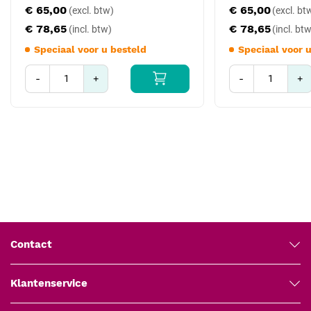
€ 65,00
€ 65,00
kunnen behandelen. De keuze tussen 5 mm en 5,5 mm
€ 78,65
€ 78,65
messneede hangt af van de huiddikte van de patiënt: dikkere
huid vraagt om de 5,5 mm uitvoering om de graft volledig in
Speciaal voor u besteld
Speciaal voor 
de dermis te plaatsen.
-
+
-
+
Sapphire vs CTS Pocket Blade
Sapphire Blades zijn herbruikbaar en werken bij correcte
verzorging vele procedures lang. CTS Pocket Blades (art.
181-XXX) zijn single-use disposables die per procedure
worden afgevoerd. Sapphire biedt een lager kosten-per-
procedure-profiel maar vereist sterilisatiecyclus tussen
patiënten; CTS biedt gegarandeerde scherpte voor elk mes,
maar genereert per procedure scherp medisch afval.
Klinieken kiezen vaak voor sapphire als hoofdwerkpaard en
houden CTS Pocket Blades op voorraad als back-up of voor
Contact
volumedagen.
Toepassing en gebruik
Klantenservice
Plaats het Sapphire Blade in een geschikt bladehandle. Het