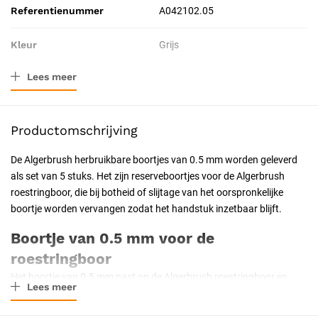
Referentienummer
A042102.05
Kleur
Grijs
Lees meer
Materiaal
Widia
Verpakkingstype
Doos
Productomschrijving
Toepassing
Chirurgisch
De Algerbrush herbruikbare boortjes van 0.5 mm worden geleverd
als set van 5 stuks. Het zijn reserveboortjes voor de Algerbrush
Probleem
Oogklachten
roestringboor, die bij botheid of slijtage van het oorspronkelijke
boortje worden vervangen zodat het handstuk inzetbaar blijft.
Resorbeerbaar (hechtdraad)
Nee
Boortje van 0.5 mm voor de
Geschiktheid
Herbruikbaar, Steriliseerbaar,
roestringboor
Professioneel, Latexvrij
Het boortje van 0.5 mm past op de
Algerbrush roestringboor
en
Lees meer
slijpt onder koppelbegrenzing een corneale roestring weg. De
Uitvoering
Niet steriel
diameter van 0.5 mm bepaalt de fijnheid van het werk: het 0.5 mm