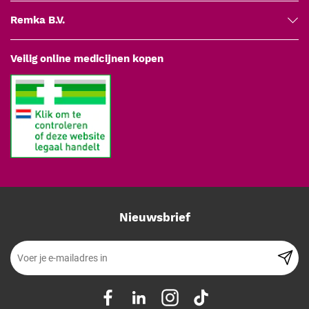
Producttype: Algerbrush reserveboortje
Remka B.V.
Boortjediameter: 0.5 mm
Inhoud: 5 stuks
Past op: Algerbrush roestringboor
Veilig online medicijnen kopen
Steriliteit: niet-steriel geleverd
CE-markering: medisch hulpmiddel
EAN: 14061144352298
Artikelnummer leverancier: A042102.05
Fabrikant: Medipharchem
Nieuwsbrief