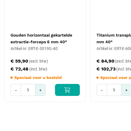
410.04 t/m Y 460.04A)
Reiniging, sterilisatie en onderhoud
Reinig direct na gebruik handmatig of in een ultrasoonbad. Spoel
grondig na met gedemineraliseerd water, droog volledig en
Gouden horizontaal gekartelde
Titanium transpl
steriliseer in een autoclaaf op 134 °C volgens ziekenhuisprotocol. De
extractie-forceps 6 mm 40°
mm 40°
niet-stick coating kan met agressieve borstels beschadigd raken;
Artikel nr: ERT-E-3019G-40
Artikel nr: ERT-E-6
gebruik altijd een zachte reinigingsborstel. Bewaar in een
sterilisatiecontainer (zoals de Bahadır small met siliconen mat) om
€ 59,90
€ 84,90
transportschade te voorkomen. Bij correcte verzorging behoudt de
€ 72,48
€ 102,73
tip zijn non-stick eigenschap en blijft de veerkracht intact gedurende
Speciaal voor u besteld
Speciaal voor 
vele sterilisatiecycli.
-
+
-
+