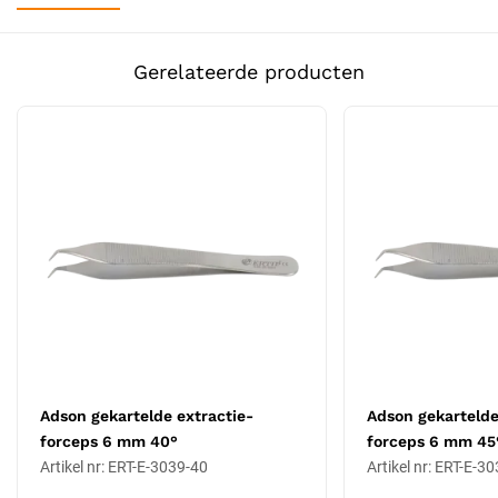
Tipuitvoering: niet-gekarteld, glad
Toepassing: extractie (donorextractie)
Voor langdurige delicate extractiesessies
Gerelateerde producten
Tiplengte: 8 mm
Werkhoek: 55° (op aanvraag aanpasbaar)
Materiaal: 100% antimagnetisch roestvrij staal
Niet-stick tipdesign
Lichtgewicht en ergonomisch handvat
Op aanvraag aanpasbaar in zachtheid- of
hardheidsinstellingen
Autoclaveerbaar tot 134 °C
Certificering: CE Klasse IIa
Wanneer kies je voor deze tiplengte en
hoek?
Tiplengte 8 mm is de meest gebruikte standaard voor reguliere
Adson gekartelde extractie-
Adson gekartelde
donorzoneextractie en biedt een goede balans tussen reikwijdte en
forceps 6 mm 40°
forceps 6 mm 45
gripcontrole. Voor klinieken die slechts één extractieforceps inkopen
Artikel nr: ERT-E-3039-40
Artikel nr: ERT-E-3
is deze maat de meest veelzijdige. De 55° werkhoek is een schuine
hoek, geschikt voor moeilijk bereikbare donorzones of bij