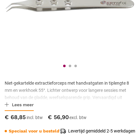
Niet-gekartelde extractieforceps met handvatgaten in tiplengte 8
mm en werkhoek 55°. Lichter ontwerp voor langere sessies met
behoud van de gladde, weefselsparende grip. Vervaardigd uit
Lees meer
antimagnetisch roestvrij staal met niet-stick tipdesign. Geschikt
voor klinieken die langdurig werken met fijn donorhaar; CE Klasse
€ 68,85
€ 56,90
IIa gecertificeerd.
Speciaal voor u besteld
Levertijd gemiddeld 2-5 werkdagen