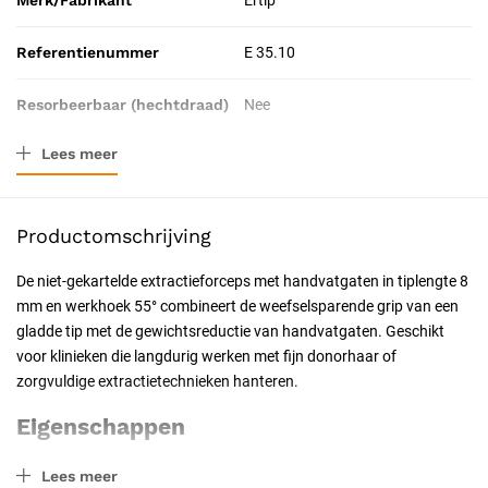
Merk/Fabrikant
Ertip
Referentienummer
E 35.10
Resorbeerbaar (hechtdraad)
Nee
Lees meer
Tip-lengte
8 mm
Catalogus pagina
43
Productomschrijving
Geschiktheid
Herbruikbaar, Steriliseerbaar
De niet-gekartelde extractieforceps met handvatgaten in tiplengte 8
mm en werkhoek 55° combineert de weefselsparende grip van een
Certificering
CE-gecertificeerd, CE Klasse IIa
gladde tip met de gewichtsreductie van handvatgaten. Geschikt
voor klinieken die langdurig werken met fijn donorhaar of
Soort
hoek 55°
zorgvuldige extractietechnieken hanteren.
Eigenschappen
Met handvatgaten voor gewichtsreductie
Lees meer