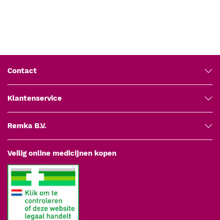
Sterilisatie: stoomsterilisatie bij 134 °C, minimaal 3 minuten
Reiniging: machinaal in een desinfecterende wasmachine,
ultrasoon ondersteunend
CE-markering: medisch hulpmiddel
EAN: 8719169000531
Artikelnummer leverancier: B000983.16
Garantie: 5 jaar fabrieksgarantie
Contact
Fabrikant: Medipharchem
Klantenservice
Remka B.V.
Veilig online medicijnen kopen