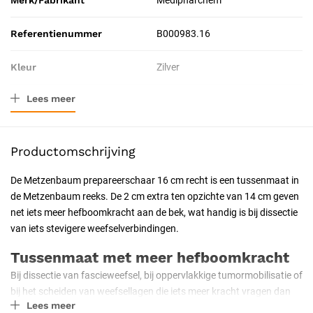
Merk/Fabrikant
Medipharchem
Referentienummer
B000983.16
Kleur
Zilver
Lees meer
Materiaal
Roestvrij staal
Afmeting
16 cm
Productomschrijving
Verpakkingstype
Stuk
De Metzenbaum prepareerschaar 16 cm recht is een tussenmaat in
de Metzenbaum reeks. De 2 cm extra ten opzichte van 14 cm geven
Toepassing
Chirurgisch
net iets meer hefboomkracht aan de bek, wat handig is bij dissectie
van iets stevigere weefselverbindingen.
Resorbeerbaar (hechtdraad)
Nee
Tussenmaat met meer hefboomkracht
Geschiktheid
Herbruikbaar, Steriliseerbaar,
Bij dissectie van fascieweefsel, bij oppervlakkige tumormobilisatie of
Professioneel, Latexvrij
bij het scheiden van weefsellagen die iets meer kracht vragen dan
Lees meer
een 14 cm Metzenbaum biedt, levert de 16 cm uitvoering die extra