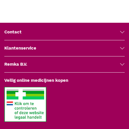
Materiaal: roestvrijstaal volgens ISO 7153-1:2016 en EN
10088-3:2014
Steriliteit: niet-steriel geleverd
Sterilisatie: stoomsterilisatie bij 134 °C, minimaal 3 minuten
Reiniging: machinaal in een desinfecterende wasmachine;
Contact
naspoelen met gedestilleerd water; spiegelglas voorzichtig
hanteren
Klantenservice
CE-markering: medisch hulpmiddel
Artikelnummer leverancier: B000794.19
Remka B.V.
Garantie: 5 jaar fabrieksgarantie
Fabrikant: Medipharchem
Veilig online medicijnen kopen