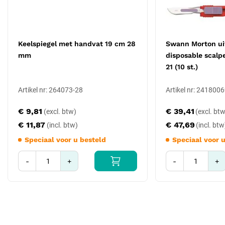
desinfecterende wasmachine; daarna naspoelen met gedestilleerd
water. Sterilisatie bij 134 °C, minimaal 3 minuten in een geschikte
sterilisatieverpakking. Het spiegelglas vóór gebruik controleren op
barsten of een loszittende vatting.
Keelspiegel met handvat 19 cm 28
Swann Morton ui
Vóór elk gebruik visueel controleren op barsten in het spiegelglas,
mm
disposable scalpel
op een loszittende vatting en op vervorming van de steel;
21 (10 st.)
instrumenten met defecten dienen uit de roulatie te worden
genomen. Alleen gebruiken in contact met intacte huid en slijmvlies.
Artikel nr: 264073-28
Artikel nr: 241800
Gebruik bij reiniging géén staalwol, draadborstels of sterk
€ 9,81
€ 39,41
schurende middelen, en géén ammoniak, chloor, jodium, alcohol,
aceton of sterke loogoplossingen (pH > 11). Na reiniging naspoelen
€ 11,87
€ 47,69
met gedestilleerd water. Het instrument wordt niet-steriel geleverd
Speciaal voor u besteld
Speciaal voor 
en moet vóór het eerste gebruik gereinigd en gesteriliseerd worden.
-
+
-
+
Specificaties
Producttype: keelspiegel met handvat (laryngeale spiegel)
Totale lengte: 19 cm
Spiegeldiameter: 24 mm
Uitvoering: spiegelglas in metalen vatting op handvat