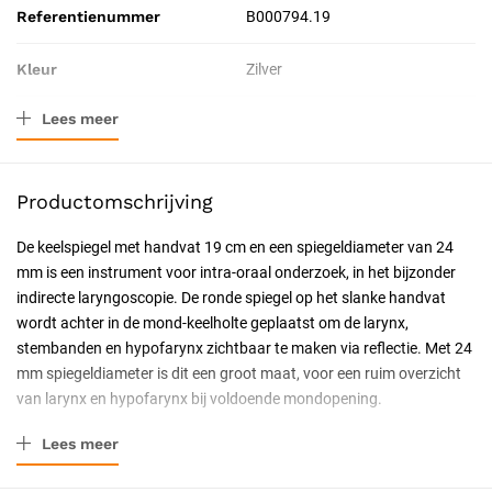
Referentienummer
B000794.19
Kleur
Zilver
Lees meer
Materiaal
Glas, Roestvrij staal
Afmeting
19 cm
Productomschrijving
Verpakkingstype
Stuk
De keelspiegel met handvat 19 cm en een spiegeldiameter van 24
mm is een instrument voor intra-oraal onderzoek, in het bijzonder
Toepassing
Diagnostisch
indirecte laryngoscopie. De ronde spiegel op het slanke handvat
wordt achter in de mond-keelholte geplaatst om de larynx,
Resorbeerbaar (hechtdraad)
Nee
stembanden en hypofarynx zichtbaar te maken via reflectie. Met 24
mm spiegeldiameter is dit een groot maat, voor een ruim overzicht
Geschiktheid
Herbruikbaar, Steriliseerbaar,
van larynx en hypofarynx bij voldoende mondopening.
Professioneel, Latexvrij
Spiegeldiameter 24 mm voor indirecte
Lees meer
Uitvoering
Niet steriel
laryngoscopie