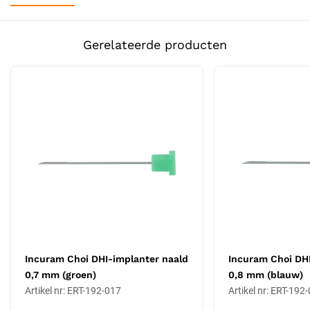
Eigenschappen
Diameter: 1,0 mm
Gerelateerde producten
Kleurcodering: wit (matcht met Incuram-pen)
Materiaal: chirurgisch roestvrij staal
Slijtdeel, vervangen bij runout / ovaliteit / botheid
Autoclaveerbaar tot 134 °C
Compatibel met Incuram Choi DHI-implanter pen (art. 192-
XXX)
CE Klasse IIa gecertificeerd
Wanneer een naald vervangen?
De naald is het kritieke onderdeel van een DHI-implanter: een fijne,
onbeschadigde tip plaatst grafts zonder transectie en met minimale
weefseltrauma. Drie indicaties duiden op vervanging: (1) runout, bij
rotatie van de naald in een testopstelling is een zichtbare draaiing
waarneembaar, (2) ovaliteit, de opening is niet meer perfect rond,
Incuram Choi DHI-implanter naald
Incuram Choi DHI
wat tot oneven implantatie leidt, (3) botheid, de tip glijdt niet meer
0,7 mm (groen)
0,8 mm (blauw)
soepel door de huid en vereist meer druk. Klinieken houden typisch
Artikel nr: ERT-192-017
Artikel nr: ERT-192
een voorraad reservenaalden aan in alle gebruikte diameters om