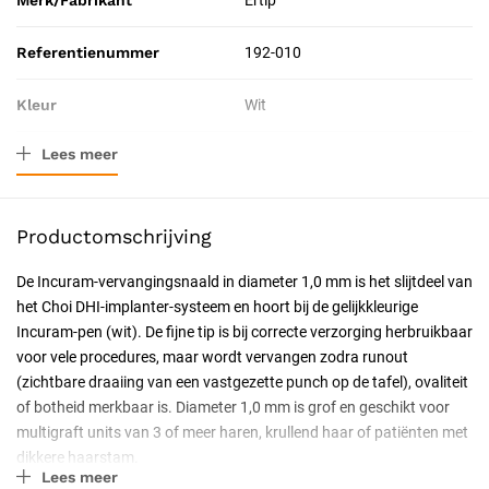
Merk/Fabrikant
Ertip
Referentienummer
192-010
Kleur
Wit
Lees meer
Afmeting
1
Resorbeerbaar (hechtdraad)
Nee
Productomschrijving
Catalogus pagina
66
De Incuram-vervangingsnaald in diameter 1,0 mm is het slijtdeel van
het Choi DHI-implanter-systeem en hoort bij de gelijkkleurige
Geschiktheid
Disposable, Steriel verpakt
Incuram-pen (wit). De fijne tip is bij correcte verzorging herbruikbaar
voor vele procedures, maar wordt vervangen zodra runout
Certificering
CE-gecertificeerd, CE Klasse IIa
(zichtbare draaiing van een vastgezette punch op de tafel), ovaliteit
of botheid merkbaar is. Diameter 1,0 mm is grof en geschikt voor
multigraft units van 3 of meer haren, krullend haar of patiënten met
dikkere haarstam.
Lees meer