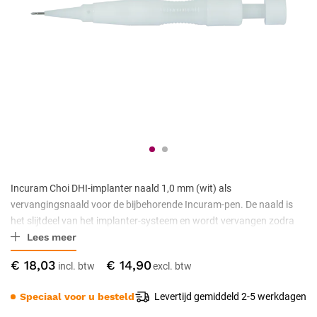
Incuram Choi DHI-implanter naald 1,0 mm (wit) als
vervangingsnaald voor de bijbehorende Incuram-pen. De naald is
het slijtdeel van het implanter-systeem en wordt vervangen zodra
Lees meer
runout, ovaliteit of botheid merkbaar is. Volledig herbruikbaar bij
correcte verzorging, autoclaveerbaar tot 134 °C. CE Klasse IIa
€ 18,03
€ 14,90
gecertificeerd.
Speciaal voor u besteld
Levertijd gemiddeld 2-5 werkdagen