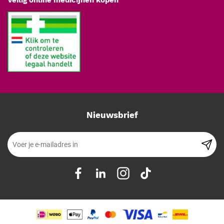
Veilig online medicijnen kopen
Oscillatie beperkt het meedraaien van weefsel en daarmee de kans
op beschadiging; rotatie is sneller. Veel motoren bieden beide.
Passen alle punches op de handpiece?
Nee, de punches moeten bij het systeem van de motor passen.
Controleer de aansluiting bij de keuze.
Nieuwsbrief