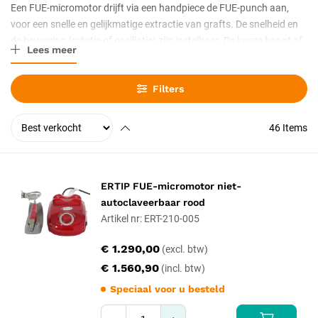
Een FUE-micromotor drijft via een handpiece de FUE-punch aan,
voor een snelle en gelijkmatige extractie van grafts. De snelheid en
de beweging (rotatie of oscillatie) zijn instelbaar. De keuze hangt af
Lees meer
van de functies en de ergonomie. Met instelbare snelheid en rotatie
of oscillatie, en een gebalanceerde handpiece.
Filters
46
Items
ERTIP FUE-micromotor niet-
autoclaveerbaar rood
Artikel nr: ERT-210-005
€ 1.290,00
€ 1.560,90
Speciaal voor u besteld