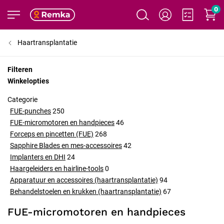
0
Haartransplantatie
Filteren
Winkelopties
Categorie
FUE-punches
250
FUE-micromotoren en handpieces
46
Forceps en pincetten (FUE)
268
Sapphire Blades en mes-accessoires
42
Implanters en DHI
24
Haargeleiders en hairline-tools
0
Apparatuur en accessoires (haartransplantatie)
94
Behandelstoelen en krukken (haartransplantatie)
67
FUE-micromotoren en handpieces