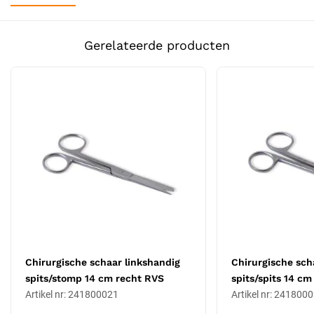
De snijvlakken zijn gespiegeld ten opzichte van de rechtshandige
Uitvoering
Niet steriel, Linkshandig
uitvoering. Daardoor sluiten ze correct in de linkerhand door het
Gerelateerde producten
natuurlijke draaipunt van de pols, zonder dat de gebruiker
Certificering
CE-gecertificeerd
tegenkracht moet uitoefenen. Een rechtshandige schaar in de
linkerhand sluit niet goed en geeft fragmentering of slip tijdens
Soort
Medische instrumenten
knipactie.
Linkshandig spits/spits recht profiel
Voor linkshandige zorgverleners die de standaard spits/spits
schaar nodig hebben in de rechte 16 cm uitvoering. Inzetbaar in
algemene chirurgische sets, polikliniekopstellingen en
specialistische werkstations. De schaar wordt gebruikt voor
knipwerk volgens de algemene scharentoepassing.
Materiaal en duurzaamheid
De schaar is vervaardigd uit roestvrijstaal volgens ISO 7153-1:2016
Chirurgische schaar linkshandig
Chirurgische sch
en EN 10088-3:2014. CE-gemarkeerd als herbruikbaar niet-steriel
spits/stomp 14 cm recht RVS
spits/spits 14 c
medisch hulpmiddel met vijf jaar fabrieksgarantie. De gespiegelde
Artikel nr: 241800021
Artikel nr: 241800
uitvoering vraagt geen ander onderhoud dan een rechtshandige