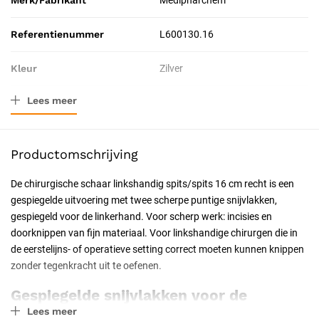
Merk/Fabrikant
Medipharchem
Referentienummer
L600130.16
Kleur
Zilver
Lees meer
Materiaal
Roestvrij staal
Afmeting
16 cm
Productomschrijving
Verpakkingstype
Stuk
De chirurgische schaar linkshandig spits/spits 16 cm recht is een
gespiegelde uitvoering met twee scherpe puntige snijvlakken,
Toepassing
Chirurgisch
gespiegeld voor de linkerhand. Voor scherp werk: incisies en
doorknippen van fijn materiaal. Voor linkshandige chirurgen die in
Resorbeerbaar (hechtdraad)
Nee
de eerstelijns- of operatieve setting correct moeten kunnen knippen
zonder tegenkracht uit te oefenen.
Geschiktheid
Herbruikbaar, Steriliseerbaar,
Professioneel, Particulier,
Gespiegelde snijvlakken voor de
Latexvrij
Lees meer
linkerhand