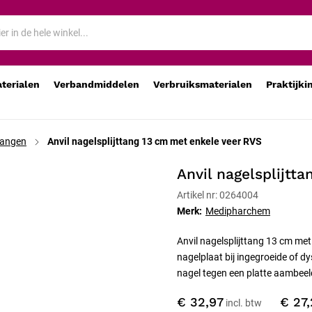
aterialen
Verbandmiddelen
Verbruiksmaterialen
Praktijki
tangen
Anvil nagelsplijttang 13 cm met enkele veer RVS
Anvil nagelsplijtt
Artikel nr: 0264004
Merk:
Medipharchem
Anvil nagelsplijttang 13 cm me
nagelplaat bij ingegroeide of d
nagel tegen een platte aambeel
€ 32,97
€ 27,