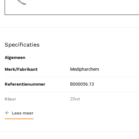
Specificaties
Algemeen
Merk/Fabrikant
Medipharchem
Referentienummer
B000056.13
Kleur
Zilver
Lees meer
Materiaal
Roestvrij staal
Afmeting
13 cm