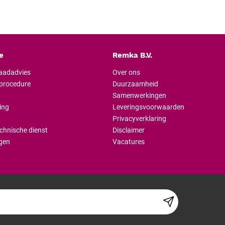
e
Remka B.V.
raadadvies
Over ons
lprocedure
Duurzaamheid
Samenwerkingen
ing
Leveringsvoorwaarden
Privacyverklaring
chnische dienst
Disclaimer
gen
Vacatures