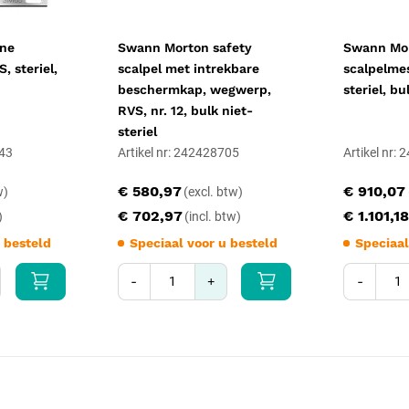
Steriliteit: niet-steriel gele
Sterilisatie: stoomsterilis
jne
Swann Morton safety
Swann Mo
Reiniging: machinaal in 
, steriel,
scalpel met intrekbare
scalpelmes
geopende stand
beschermkap, wegwerp,
steriel, bu
CE-markering: medisch h
RVS, nr. 12, bulk niet-
EAN: 8719169014415
steriel
Artikelnummer leverancie
743
Artikel nr: 242428705
Artikel nr:
Garantie: 5 jaar fabrieksg
Fabrikant: Medipharchem
€ 580,97
€ 910,07
€ 702,97
€ 1.101,1
 besteld
Speciaal voor u besteld
Speciaal
-
+
-