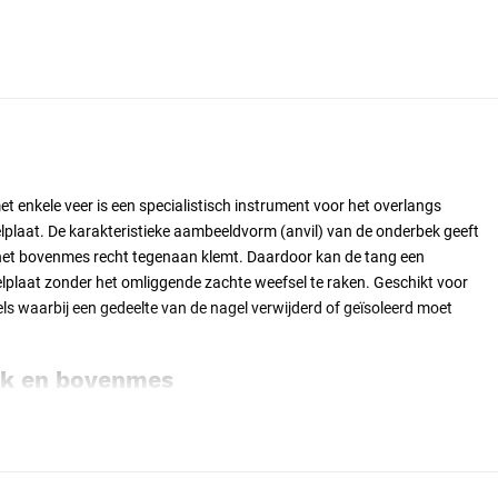
et enkele veer is een specialistisch instrument voor het overlangs
elplaat. De karakteristieke aambeeldvorm (anvil) van de onderbek geeft
het bovenmes recht tegenaan klemt. Daardoor kan de tang een
lplaat zonder het omliggende zachte weefsel te raken. Geschikt voor
ls waarbij een gedeelte van de nagel verwijderd of geïsoleerd moet
k en bovenmes
en klein aambeeld (anvil): een platte rechthoek waar de nagel op rust
mes klemt loodrecht tegen dit aambeeld, waardoor de snede recht en
eltangen knippen twee schuine bladen tegen elkaar; bij de Anvil tang
tegen een ondergrond, wat gerichter is voor lange snedes in dikke