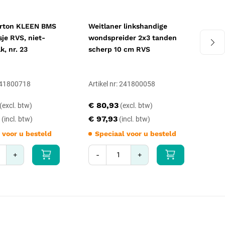
verd
atie bij 134 °C, minimaal 3 minuten
rton KLEEN BMS
Weitlaner linkshandige
We
een desinfecterende wasmachine, ultrasoon ondersteunend; scharnier in
je RVS, niet-
wondspreider 2x3 tanden
chi
lk, nr. 23
scherp 10 cm RVS
met
ulpmiddel
ind
r: B000056.13
 241800718
Artikel nr: 241800058
Art
arantie
€ 80,93
€ 
8
€ 97,93
€ 6
 voor u besteld
Speciaal voor u besteld
S
+
-
+
-