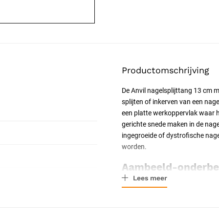
Productomschrijving
De Anvil nagelsplijttang 13 cm m
splijten of inkerven van een nag
een platte werkoppervlak waar 
gerichte snede maken in de nage
ingegroeide of dystrofische nage
worden.
Aambeeld-onderbe
Lees meer
De onderbek heeft de vorm van e
tijdens het splijten. Het boven
gecontroleerd is. Bij gewone nag
werkt het bovenmes als een mes 