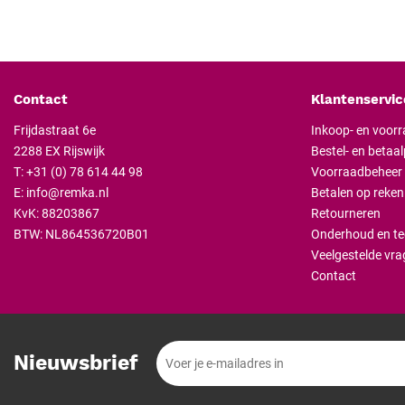
Contact
Klantenservic
Frijdastraat 6e
Inkoop- en voor
2288 EX Rijswijk
Bestel- en betaa
T:
+31 (0) 78 614 44 98
Voorraadbeheer
E:
info@remka.nl
Betalen op reken
KvK: 88203867
Retourneren
BTW: NL864536720B01
Onderhoud en te
Veelgestelde vra
Contact
Nieuwsbrief