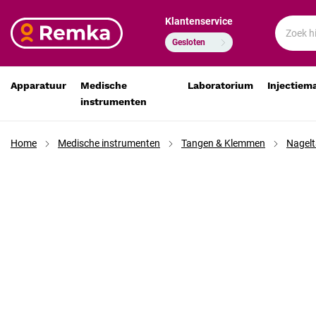
Klantenservice
Anvil nagelsplijttang 13 cm met enkele veer RVS
€ 32,97
€ 27,25
Gesloten
Apparatuur
Medische
Laboratorium
Injectiem
instrumenten
Home
Medische instrumenten
Tangen & Klemmen
Nagel