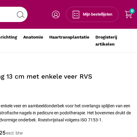
0
Voeg toe aan winkelmandje
-
+
Mijn bestellijsten
nrichting
Anatomie
Haartransplantatie
Drogisterij
artikelen
ang 13 cm met enkele veer RVS
t enkele veer en aambeeldonderbek voor het overlangs splijten van een
ystrofische nagels in pedicure en podotherapie. Het bovenmes drukt de
dvormige onderbek. Roestvrijstaal volgens ISO 7153-1.
25