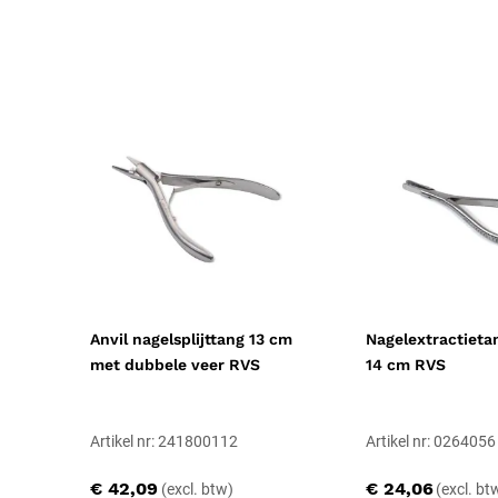
Verpakkingstype
Stuk
Toepassing
Therapeutisch
Probleem
Gespleten nagels, Ingegroeide nage
Resorbeerbaar (hechtdraad)
Nee
Geschiktheid
Herbruikbaar, Steriliseerbaar, Profes
Uitvoering
Niet steriel, Rechtshandig
Certificering
CE-gecertificeerd
Anvil nagelsplijttang 13 cm
Nagelextractieta
met dubbele veer RVS
14 cm RVS
Soort
Medische instrumenten
Artikel nr: 241800112
Artikel nr: 0264056
€ 42,09
€ 24,06