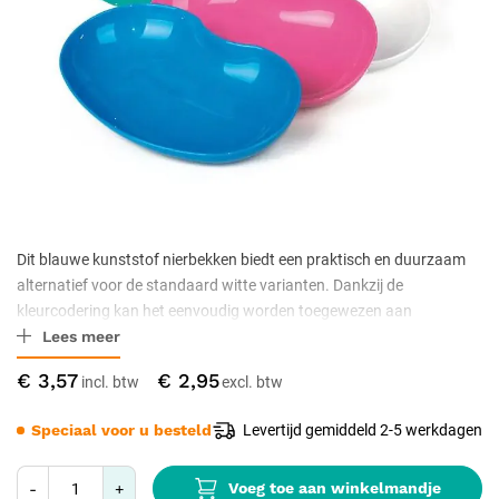
Dit blauwe kunststof nierbekken biedt een praktisch en duurzaam
alternatief voor de standaard witte varianten. Dankzij de
kleurcodering kan het eenvoudig worden toegewezen aan
Lees meer
specifieke afdelingen of toepassingen in een medische omgeving.
Het is gemaakt van stevig, waterbestendig kunststof en is
€ 3,57
€ 2,95
autoclavable tot 121 °C. De afmetingen zijn ca. 235 x 140 x 30 mm,
waardoor het compact en gemakkelijk hanteerbaar is.
Speciaal voor u besteld
Levertijd gemiddeld 2-5 werkdagen
Voeg toe aan winkelmandje
-
+