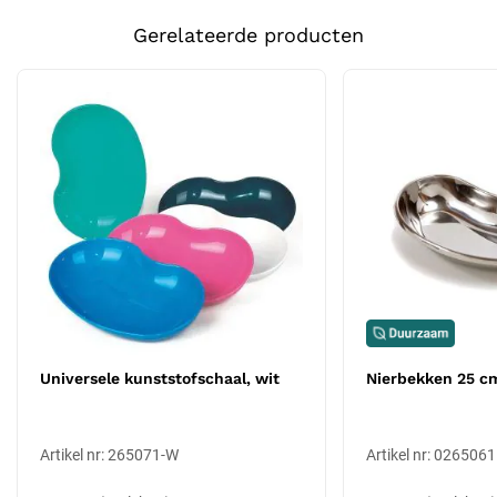
Gemaakt van stevig en duurzaam kunststof.
Gerelateerde producten
Waterbestendig en geschikt voor medische toepassingen.
Soort
Medische instrumenten
Autoclavable tot 121 °C, waardoor het eenvoudig te
steriliseren is.
Blauwe kleur, geschikt voor kleurcodering per afdeling of
toepassing.
Afmetingen: ca. 235 x 140 x 30 mm.
Beschikbaar in meerdere kleuren.
Gebruik en toepassingen
Dit nierbekken is een essentieel hulpmiddel binnen de medische
sector en wordt vaak gebruikt in ziekenhuizen, zorginstellingen en
huisartsenpraktijken. Het is geschikt voor het opvangen van
vloeistoffen, het tijdelijk plaatsen van medische instrumenten of het
sorteren van materialen. Dankzij het stevige kunststof lekt het niet
Universele kunststofschaal, wit
Nierbekken 25 c
door en kan het na sterilisatie meerdere keren worden hergebruikt.
De blauwe kleur maakt het mogelijk om specifieke toepassingen te
Artikel nr: 265071-W
Artikel nr: 0265061
onderscheiden binnen een medische omgeving. Kleurcodering kan
bijvoorbeeld worden gebruikt om schone en gebruikte instrumenten