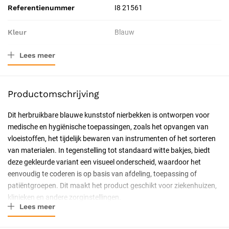
Referentienummer
I8 21561
Kleur
Blauw
Lees meer
Materiaal
Kunststof
Afmeting
25 cm
Productomschrijving
Verpakkingstype
Stuk
Dit herbruikbare blauwe kunststof nierbekken is ontworpen voor
medische en hygiënische toepassingen, zoals het opvangen van
Resorbeerbaar (hechtdraad)
Nee
vloeistoffen, het tijdelijk bewaren van instrumenten of het sorteren
van materialen. In tegenstelling tot standaard witte bakjes, biedt
Geschiktheid
Herbruikbaar, Steriliseerbaar,
deze gekleurde variant een visueel onderscheid, waardoor het
Professioneel, Particulier,
eenvoudig te coderen is op basis van afdeling, toepassing of
Latexvrij
patiëntgroepen. Dit maakt het product geschikt voor ziekenhuizen,
klinieken en andere zorginstellingen.
Uitvoering
Niet steriel
Lees meer
Belangrijkste kenmerken
Certificering
CE-gecertificeerd