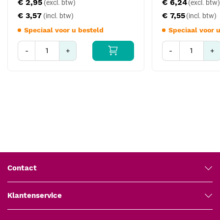
€ 2,95
€ 6,24
te scheiden, verschillende afdelingen te markeren of bepaalde
€ 3,57
€ 7,55
patiëntgroepen een specifieke kleur toe te wijzen.
Speciaal voor u besteld
Speciaal voor 
Hygiëne en sterilisatie
-
+
-
+
Het nierbekken is autoclavable tot 121 °C, wat betekent dat het
eenvoudig kan worden gesteriliseerd in een autoclaaf. Dit verlengt
de levensduur en zorgt ervoor dat het product meerdere keren veilig
kan worden gebruikt zonder verlies van kwaliteit of functionaliteit.
Contact
Klantenservice